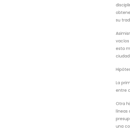
discip
obtene
su trad
Asimis
vacíos
esta ma
ciudad
Hipótes
La prim
entre 
Otra hi
líneas
presup
una co