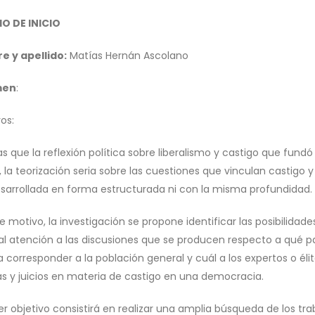
O DE INICIO
 y apellido:
Matías Hernán Ascolano
men
:
os:
as que la reflexión política sobre liberalismo y castigo que f
, la teorización seria sobre las cuestiones que vinculan casti
esarrollada en forma estructurada ni con la misma profundidad.
te motivo, la investigación se propone identificar las posibilida
al atención a las discusiones que se producen respecto a qué 
 corresponder a la población general y cuál a los expertos o élite
cas y juicios en materia de castigo en una democracia.
mer objetivo consistirá en realizar una amplia búsqueda de los t