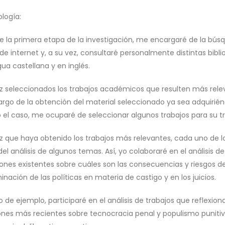
logía:
e la primera etapa de la investigación, me encargaré de la búsq
de internet y, a su vez, consultaré personalmente distintas bibli
ua castellana y en inglés.
z seleccionados los trabajos académicos que resulten más releva
argo de la obtención del material seleccionado ya sea adquirién
o el caso, me ocuparé de seleccionar algunos trabajos para su tr
z que haya obtenido los trabajos más relevantes, cada uno de lo
el análisis de algunos temas. Así, yo colaboraré en el análisis d
iones existentes sobre cuáles son las consecuencias y riesgos 
nación de las políticas en materia de castigo y en los juicios.
de ejemplo, participaré en el análisis de trabajos que reflexion
iones más recientes sobre tecnocracia penal y populismo punitivo