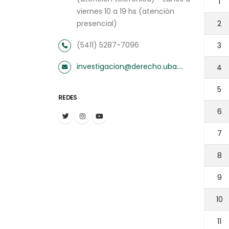
1
viernes 10 a 19 hs (atención
presencial)
2
(5411) 5287-7096
3
investigacion@derecho.uba.ar
4
5
REDES
6
7
8
9
10
11