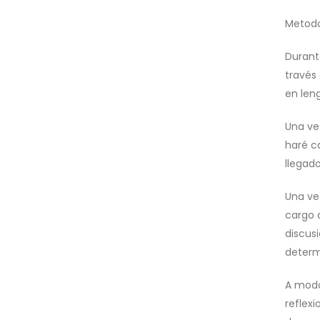
Metodo
Durant
través 
en leng
Una ve
haré c
llegad
Una ve
cargo d
discus
determi
A modo 
reflex