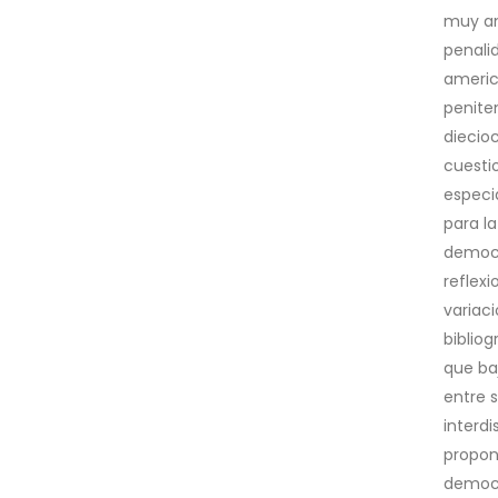
muy am
penali
americ
peniten
diecio
cuesti
especi
para l
democr
reflex
variac
biblio
que ba
entre s
interdi
propon
democr