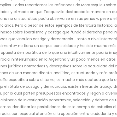
plios. Todos recordamos las reflexiones de Montesquieu sobre l
dades y el modo en que Tocqueville destacaba la manera en que
ana no aristocrática podía observarse en sus penas y, pese a ell
ciarías. Pero a pesar de estos ejemplos de literatura histórica, a 
chesco sobre liberalismo y castigo que fundó el derecho penal mo
ones que vinculan castigo y democracia –tanto a nivel internac
almente- no tiene un corpus consolidado y ha sido mucho más 
a apuesta democrática de lo que uno intuitivamente podría im
acia ininterrumpida en la Argentina y un poco menos en otros p
iones jurídicas normativas y descriptivas sobre la actualidad de
iones de una manera directa, analítica, estructurada y más prof
grafía específica sobre el tema, es mucho más acotada que la qu
jo el rótulo de castigo y democracia, existen líneas de trabajo
í, por lo cual parten presupuestos encontrados y llegan a divers
sciplinario de investigación panorámica, selección y debate de t
emos identificar las posibilidades de este campo de estudios a
acia, con especial atención a la oposición entre ciudadanía y 