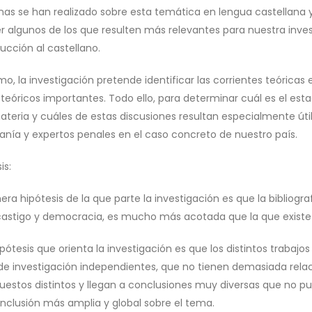
linas se han realizado sobre esta temática en lengua castellana 
r algunos de los que resulten más relevantes para nuestra inves
ucción al castellano.
mo, la investigación pretende identificar las corrientes teórica
 teóricos importantes. Todo ello, para determinar cuál es el es
teria y cuáles de estas discusiones resultan especialmente útile
anía y expertos penales en el caso concreto de nuestro país.
is:
era hipótesis de la que parte la investigación es que la bibliogr
castigo y democracia, es mucho más acotada que la que existe s
pótesis que orienta la investigación es que los distintos trabaj
 de investigación independientes, que no tienen demasiada relaci
uestos distintos y llegan a conclusiones muy diversas que no pu
nclusión más amplia y global sobre el tema.