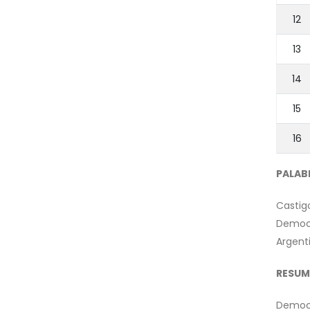
12
13
14
15
16
PALAB
Castig
Democ
Argent
RESUM
Democr