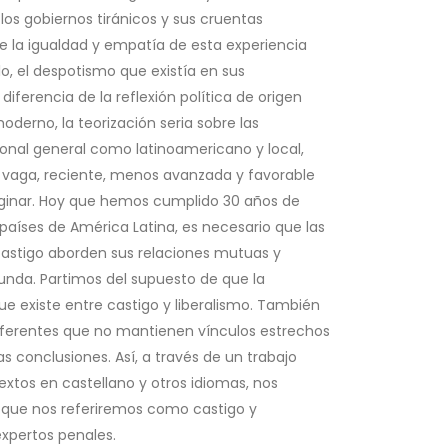
os gobiernos tiránicos y sus cruentas
 la igualdad y empatía de esta experiencia
o, el despotismo que existía en sus
diferencia de la reflexión política de origen
derno, la teorización seria sobre las
ional general como latinoamericano y local,
vaga, reciente, menos avanzada y favorable
aginar. Hoy que hemos cumplido 30 años de
aíses de América Latina, es necesario que las
l castigo aborden sus relaciones mutuas y
unda. Partimos del supuesto de que la
e existe entre castigo y liberalismo. También
 diferentes que no mantienen vínculos estrechos
as conclusiones. Así, a través de un trabajo
extos en castellano y otros idiomas, nos
l que nos referiremos como castigo y
expertos penales.