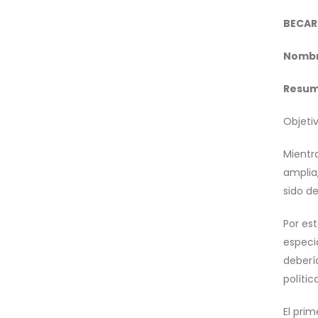
BECARI
Nombre
Resu
Objetiv
Mientr
amplia
sido d
Por es
especi
debería
políti
El pri