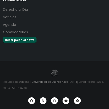
COMUNICACIÓN
Derecho al Día
Noticias
Agenda
Convocatorias
Suscripción al news
Facultad de Derecho |
Universidad de Buenos Aires
| Av. Figueroa Alcorta 2263,
CABA | 5287-6700