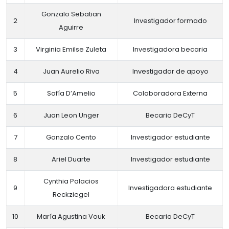
Gonzalo Sebatian
2
Investigador formado
Aguirre
3
Virginia Emilse Zuleta
Investigadora becaria
4
Juan Aurelio Riva
Investigador de apoyo
5
Sofía D’Amelio
Colaboradora Externa
6
Juan Leon Unger
Becario DeCyT
7
Gonzalo Cento
Investigador estudiante
8
Ariel Duarte
Investigador estudiante
Cynthia Palacios
9
Investigadora estudiante
Reckziegel
10
María Agustina Vouk
Becaria DeCyT