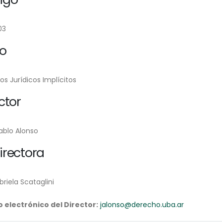
03
lo
ios Jurídicos Implícitos
ctor
ablo Alonso
irectora
riela Scataglini
 electrónico del Director:
jalonso@derecho.uba.ar