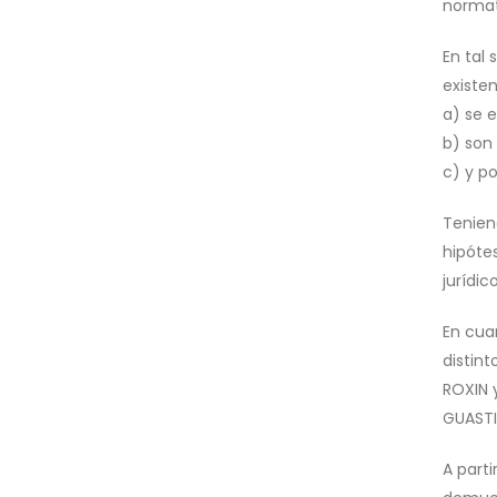
normati
En tal
existen
a) se 
b) son 
c) y p
Teniend
hipótes
jurídic
En cua
distint
ROXIN 
GUASTIN
A parti