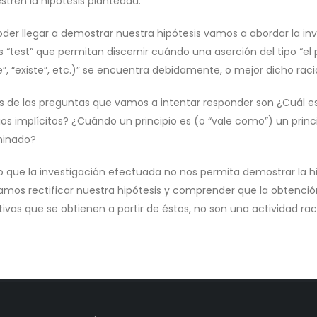
tren la hipótesis planteada.
oder llegar a demostrar nuestra hipótesis vamos a abordar la in
s “test” que permitan discernir cuándo una aserción del tipo “el pr
e”, “existe”, etc.)” se encuentra debidamente, o mejor dicho ra
s de las preguntas que vamos a intentar responder son ¿Cuál es 
ios implícitos? ¿Cuándo un principio es (o “vale como”) un princi
minado?
 que la investigación efectuada no nos permita demostrar la hipó
amos rectificar nuestra hipótesis y comprender que la obtención 
ivas que se obtienen a partir de éstos, no son una actividad ra