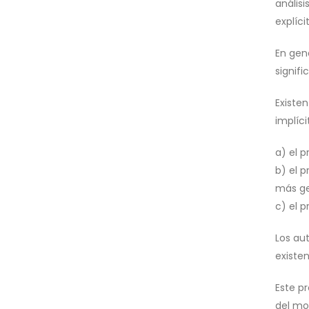
anális
explíci
En gene
signifi
Existen
implíci
a) el p
b) el p
más ge
c) el 
Los au
existen
Este p
del mod