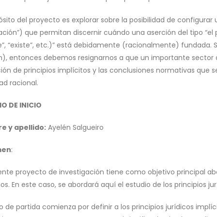
ósito del proyecto es explorar sobre la posibilidad de configurar 
ión”) que permitan discernir cuándo una aserción del tipo “el pri
e”, “existe”, etc.)” está debidamente (racionalmente) fundada. S
n), entonces debemos resignarnos a que un importante sector del
ón de principios implícitos y las conclusiones normativas que se
ad racional.
O DE INICIO
 y apellido:
Ayelén Salgueiro
men
:
ente proyecto de investigación tiene como objetivo principal abo
ios. En este caso, se abordará aquí el estudio de los principios jur
o de partida comienza por definir a los principios jurídicos impl