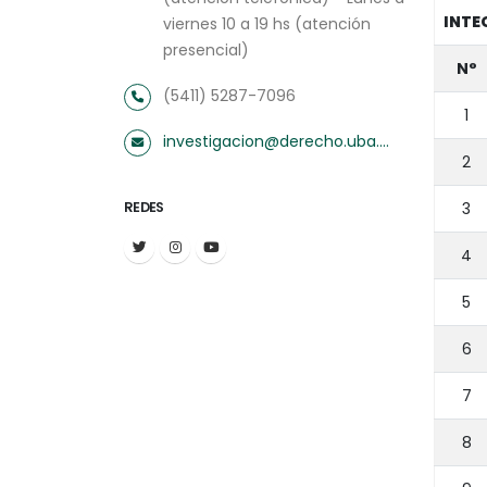
INTE
viernes 10 a 19 hs (atención
presencial)
N°
(5411) 5287-7096
1
investigacion@derecho.uba.ar
2
REDES
3
4
5
6
7
8