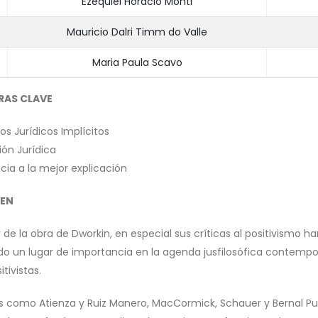
Ezequiel Horacio Monti
Mauricio Dalri Timm do Valle
Maria Paula Scavo
RAS CLAVE
ios Jurídicos Implícitos
ión Jurídica
cia a la mejor explicación
EN
r de la obra de Dworkin, en especial sus críticas al positivismo har
o un lugar de importancia en la agenda jusfilosófica contemp
itivistas.
s como Atienza y Ruiz Manero, MacCormick, Schauer y Bernal Pul