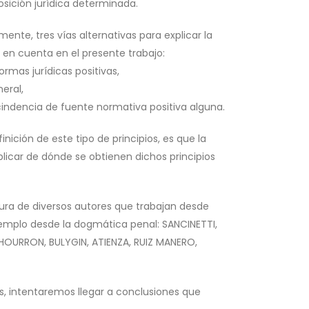
osición jurídica determinada.
nte, tres vías alternativas para explicar la
s en cuenta en el presente trabajo:
rmas jurídicas positivas,
eral,
scindencia de fuente normativa positiva alguna.
nición de este tipo de principios, es que la
xplicar de dónde se obtienen dichos principios
ura de diversos autores que trabajan desde
 ejemplo desde la dogmática penal: SANCINETTI,
LCHOURRON, BULYGIN, ATIENZA, RUIZ MANERO,
dos, intentaremos llegar a conclusiones que