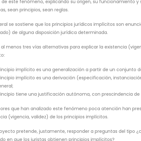
is de este fenómeno, explicando su origen, su funcionamiento y s
tas, sean principios, sean reglas.
ral se sostiene que los principios jurídicos implícitos son enun
cado) de alguna disposición jurídica determinada.
 al menos tres vías alternativas para explicar la existencia (vigenc
to:
rincipio implícito es una generalización a partir de un conjunto d
rincipio implícito es una derivación (especificación, instanciación,
neral;
principio tiene una justificación autónoma, con prescindencia de
tores que han analizado este fenómeno poca atención han pres
cia (vigencia, validez) de los principios implícitos.
royecto pretende, justamente, responder a preguntas del tipo ¿cu
o en que los juristas obtienen principios implícitos?