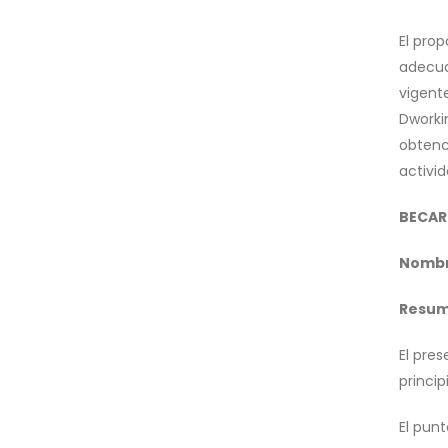
El prop
adecuac
vigent
Dworki
obtenci
activid
BECARI
Nombre
Resu
El pres
princip
El punt