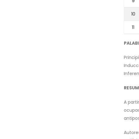
9
10
11
PALAB
Princip
Inducc
Inferen
RESUM
A parti
ocupad
antipos
Autore