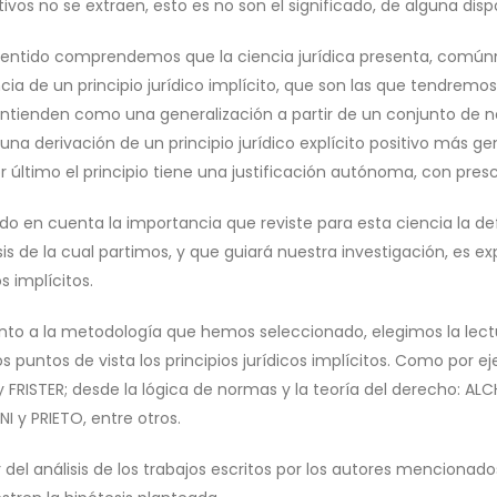
vos no se extraen, esto es no son el significado, de alguna disp
 sentido comprendemos que la ciencia jurídica presenta, comúnme
cia de un principio jurídico implícito, que son las que tendremo
entienden como una generalización a partir de un conjunto de no
una derivación de un principio jurídico explícito positivo más gen
or último el principio tiene una justificación autónoma, con pre
o en cuenta la importancia que reviste para esta ciencia la defi
is de la cual partimos, y que guiará nuestra investigación, es e
os implícitos.
nto a la metodología que hemos seleccionado, elegimos la lect
os puntos de vista los principios jurídicos implícitos. Como por
y FRISTER; desde la lógica de normas y la teoría del derecho: A
I y PRIETO, entre otros.
r del análisis de los trabajos escritos por los autores menciona