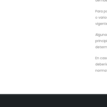
demues
Para p
o vario
vigent
Alguna
princip
deter
En caso
deberí
normat