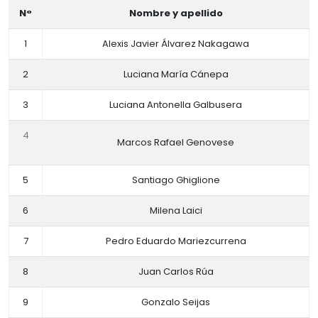
N°
Nombre y apellido
1
Alexis Javier Álvarez Nakagawa
2
Luciana María Cánepa
3
Luciana Antonella Galbusera
4
Marcos Rafael Genovese
5
Santiago Ghiglione
6
Milena Laici
7
Pedro Eduardo Mariezcurrena
8
Juan Carlos Rúa
9
Gonzalo Seijas