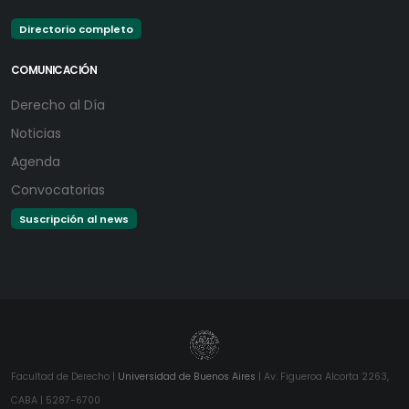
Directorio completo
COMUNICACIÓN
Derecho al Día
Noticias
Agenda
Convocatorias
Suscripción al news
Facultad de Derecho |
Universidad de Buenos Aires
| Av. Figueroa Alcorta 2263,
CABA | 5287-6700