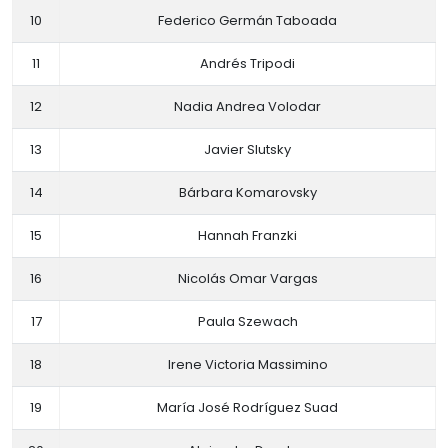
10
Federico Germán Taboada
11
Andrés Tripodi
12
Nadia Andrea Volodar
13
Javier Slutsky
14
Bárbara Komarovsky
15
Hannah Franzki
16
Nicolás Omar Vargas
17
Paula Szewach
18
Irene Victoria Massimino
19
María José Rodríguez Suad