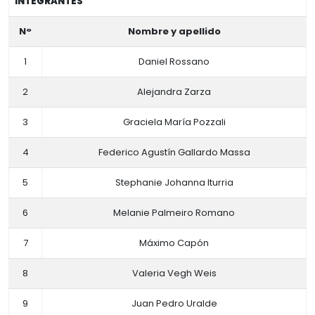
INTEGRANTES
N°
Nombre y apellido
1
Daniel Rossano
2
Alejandra Zarza
3
Graciela María Pozzali
4
Federico Agustín Gallardo Massa
5
Stephanie Johanna Iturria
6
Melanie Palmeiro Romano
7
Máximo Capón
8
Valeria Vegh Weis
9
Juan Pedro Uralde