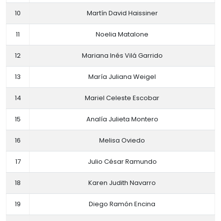
10
Martín David Haissiner
11
Noelia Matalone
12
Mariana Inés Vilá Garrido
13
María Juliana Weigel
14
Mariel Celeste Escobar
15
Analía Julieta Montero
16
Melisa Oviedo
17
Julio César Ramundo
18
Karen Judith Navarro
19
Diego Ramón Encina