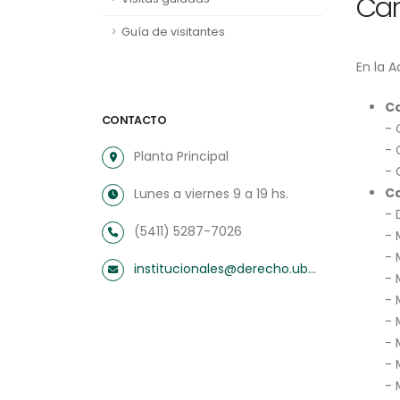
Car
Guía de visitantes
En la 
Ca
CONTACTO
- 
- 
Planta Principal
- 
Ca
Lunes a viernes 9 a 19 hs.
- 
(5411) 5287-7026
- 
- 
institucionales@derecho.uba.ar
- 
- 
- 
- 
- 
- 