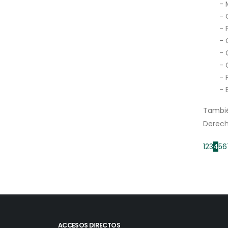
- 
- 
- 
- 
- 
- 
- 
- 
Tambié
Derech
1
2
3
4
5
6
ACCESOS DIRECTOS