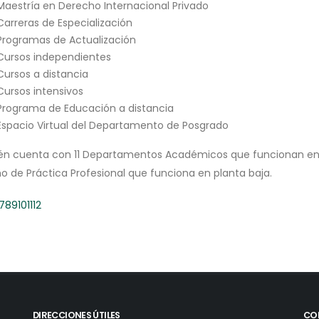
Maestría en Derecho Internacional Privado
Carreras de Especialización
Programas de Actualización
Cursos independientes
Cursos a distancia
Cursos intensivos
Programa de Educación a distancia
Espacio Virtual del Departamento de Posgrado
n cuenta con 11 Departamentos Académicos que funcionan en e
o de Práctica Profesional que funciona en planta baja.
7
8
9
10
11
12
DIRECCIONES ÚTILES
CO