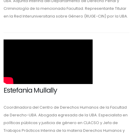
UBA. Adjunta interina del Departamento de Derecho Penal y
Criminología de la mencionada Facultad. Representante Titular
en la Red Interuniversitaria sobre Género (RUGE-CIN) por la UBA.
Estefania Mullally
Coordinadora del Centro de Derechos Humanos de la Facultad
de Derecho-UBA. Abogada egresada de la UBA. Especialista en
políticas públicas y justicia de género en CLACSO y Jefa de
Trabajos Prácticos Interina de la materia Derechos Humanos y