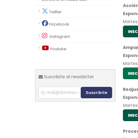
Acció
Twitter
Expon
Martes 
Facebook
INSC
Instagram
Ampar
Youtube
Expon
Martes 
INSC
Suscribite al newsletter
Reajus
Suscribite
Expon
Martes 
INSC
Proce