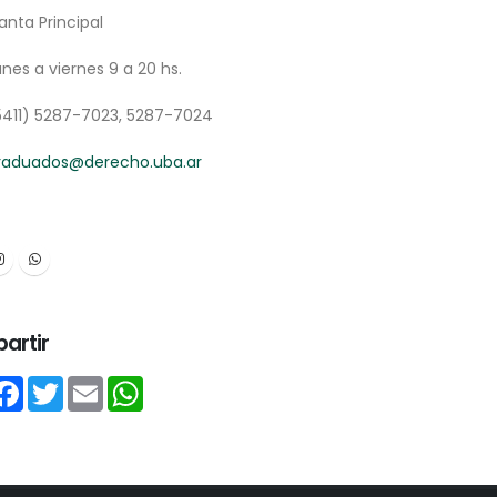
lanta Principal
unes a viernes 9 a 20 hs.
5411) 5287-7023, 5287-7024
raduados@derecho.uba.ar
artir
hare
Facebook
Twitter
Email
WhatsApp