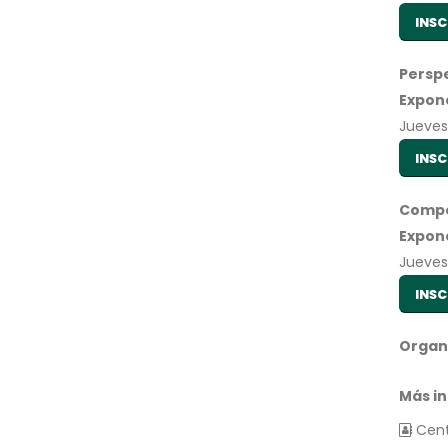
INSC
Persp
Expon
Jueves 
INSC
Compe
Expon
Jueves 
INSC
Organ
Más i
Cent