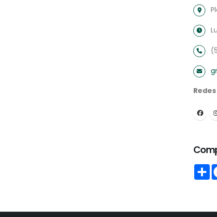
P
L
(
g
Redes
Comp
S