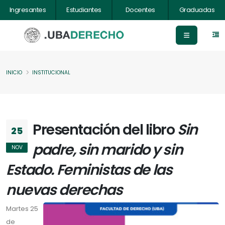
Ingresantes
Estudiantes
Docentes
Graduadas
INICIO
INSTITUCIONAL
Presentación del libro
Sin
25
padre, sin marido y sin
NOV
Estado. Feministas de las
nuevas derechas
Martes 25
de