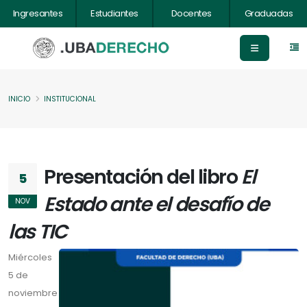
Ingresantes
Estudiantes
Docentes
Graduadas
INICIO
INSTITUCIONAL
Presentación del libro
El
5
Estado ante el desafío de
NOV
las TIC
Miércoles
5 de
noviembre