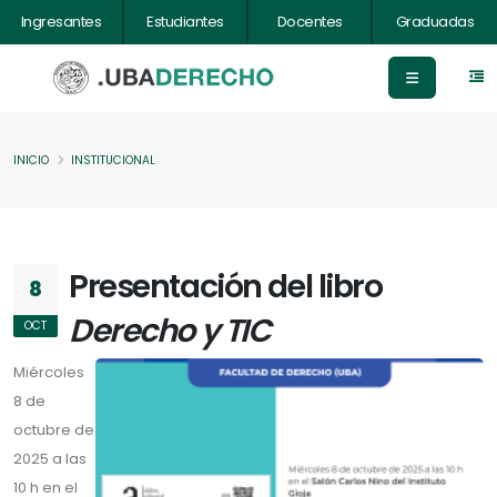
Ingresantes
Estudiantes
Docentes
Graduadas
INICIO
INSTITUCIONAL
Presentación del libro
8
Derecho y TIC
OCT
Miércoles
8 de
octubre de
2025 a las
10 h en el