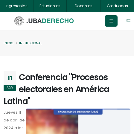
Ingresantes
Estudiantes
Docentes
Graduadas
INICIO
INSTITUCIONAL
Conferencia "Procesos
11
electorales en América
ABR
Latina"
Jueves 11
de abril de
2024 a las