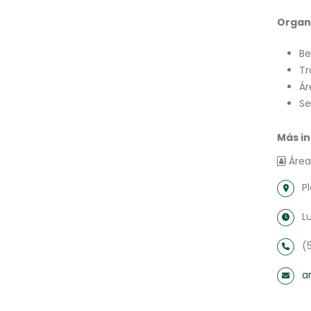
Organ
B
Tr
Ár
Se
Más i
Área
P
L
(
a