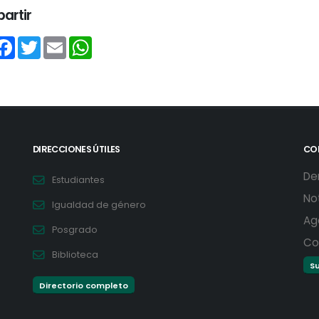
artir
hare
Facebook
Twitter
Email
WhatsApp
DIRECCIONES ÚTILES
CO
De
Estudiantes
No
Igualdad de género
Ag
Posgrado
Co
Biblioteca
Su
Directorio completo