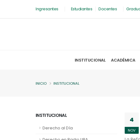
Ingresantes
Estudiantes
Docentes
Gradu
INSTITUCIONAL
ACADÉMICA
INICIO
INSTITUCIONAL
INSTITUCIONAL
4
Derecho al Día
NOV
La Ref
Derecho en Radio UBA