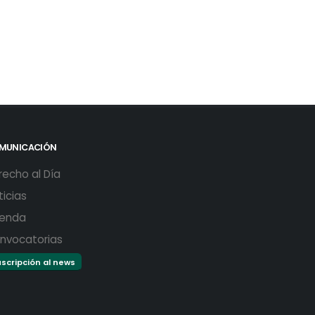
MUNICACIÓN
recho al Día
ticias
enda
nvocatorias
scripción al news