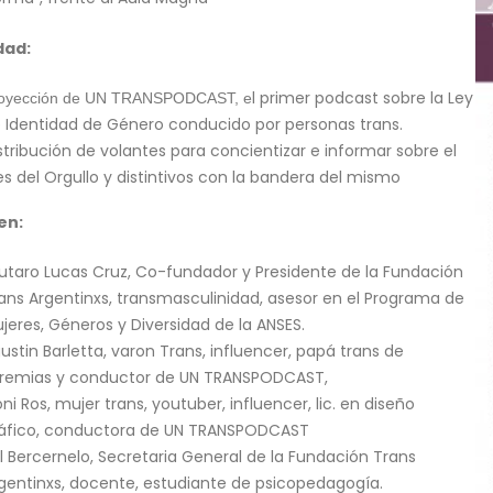
dad:
l primer podcast sobre la Ley
oyección de UN TRANSPODCAST, e
 Identidad de Género conducido por personas trans.
stribución de volantes para concientizar e informar sobre el
s del Orgullo y distintivos con la bandera del mismo
en:
utaro Lucas Cruz, Co-fundador y Presidente de la Fundación
ans Argentinxs, transmasculinidad, asesor en el Programa de
jeres, Géneros y Diversidad de la ANSES.
ustin Barletta, varon Trans, influencer, papá trans de
remias y conductor de UN TRANSPODCAST,
ni Ros, mujer trans, youtuber, influencer, lic. en diseño
áfico, conductora de UN TRANSPODCAST
l Bercernelo, Secretaria General de la Fundación Trans
gentinxs, docente, estudiante de psicopedagogía.