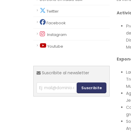
Twitter
Activi
Facebook
Pr
de
Instagram
Di
Youtube
Me
Expon
La
Suscribite al newsletter
Tr
Mu
Suscribite
Ag
Je
Co
gr
So
Ar