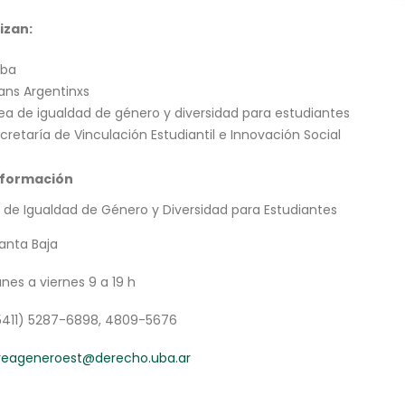
izan:
eba
ans Argentinxs
ea de igualdad de género y diversidad para estudiantes
cretaría de Vinculación Estudiantil e Innovación Social
nformación
 de Igualdad de Género y Diversidad para Estudiantes
lanta Baja
unes a viernes 9 a 19 h
5411) 5287-6898, 4809-5676
reageneroest@derecho.uba.ar