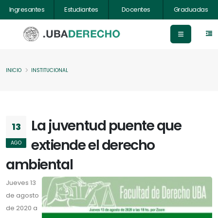
Ingresantes
Estudiantes
Docentes
Graduadas
INICIO
INSTITUCIONAL
La juventud puente que
13
extiende el derecho
AGO
ambiental
Jueves 13
de agosto
de 2020 a