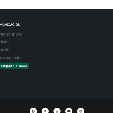
MUNICACIÓN
recho al Día
ticias
enda
nvocatorias
scripción al news