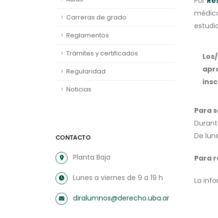
Por
Re
médico 
Carreras de grado
estudi
Reglamentos
Trámites y certificados
Los/
apro
Regularidad
insc
Noticias
Para s
Durant
De lune
CONTACTO
Planta Baja
Para r
Lunes a viernes de 9 a 19 h
La inf
diralumnos@derecho.uba.ar