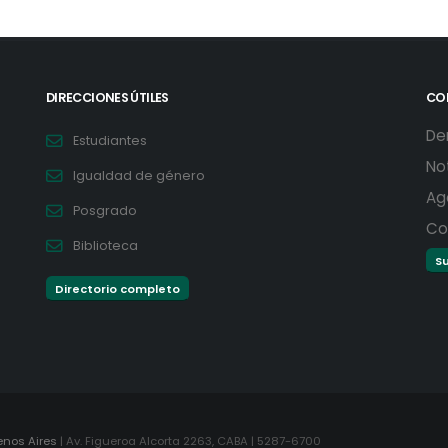
DIRECCIONES ÚTILES
CO
De
Estudiantes
No
Igualdad de género
Ag
Posgrado
Co
Biblioteca
Su
Directorio completo
enos Aires
| Av. Figueroa Alcorta 2263, CABA | 5287-6700