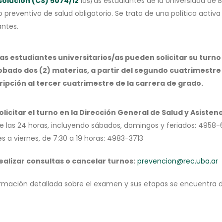
solución (CS) 5074/12
los/as estudiantes de la Universidad de
preventivo de salud obligatorio. Se trata de una política activa 
antes.
as estudiantes universitarios/as pueden solicitar su turn
bado dos (2) materias, a partir del segundo cuatrimestre 
ripción al tercer cuatrimestre de la carrera de grado.
olicitar el turno en la Dirección General de Salud y Asistenc
e las 24 horas, incluyendo sábados, domingos y feriados: 4958
s a viernes, de 7:30 a 19 horas: 4983-3713
ealizar consultas o cancelar turnos:
prevencion@rec.uba.ar
ormación detallada sobre el examen y sus etapas se encuentra 