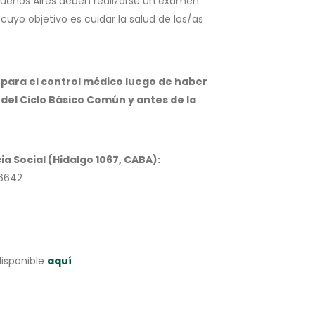
 Buenos Aires deben realizarse un examen
cuyo objetivo es cuidar la salud de los/as
o para el control médico luego de haber
del Ciclo Básico Común y antes de la
ia Social (Hidalgo 1067, CABA):
-6642
disponible
aquí