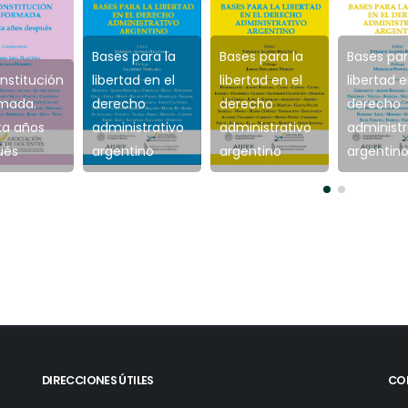
Bases para la
Bases par
Bases para la
nstitución
libertad en el
libertad e
libertad en el
rmada.
derecho
derecho
derecho
ta años
administrativo
administr
administrativo
ués
argentino
argentin
argentino
DIRECCIONES ÚTILES
CO