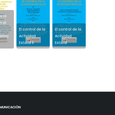
a la
n el
El control de la
El control de la
Estudios de
ativo
Actividad
Actividad
Derecho
o
Estatal II
Estatal
Privado
MUNICACIÓN