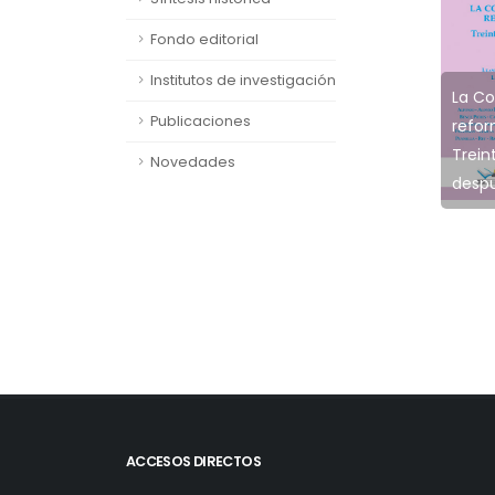
Fondo editorial
Institutos de investigación
La Co
Publicaciones
l control de la
Estudios de
Estudios de
refo
ctividad
Derecho
Derecho
Trein
Novedades
statal
Privado
Público
desp
ACCESOS DIRECTOS