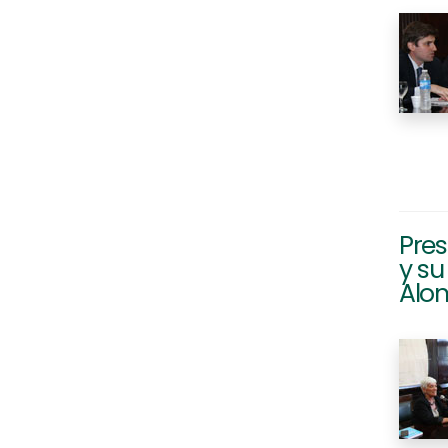
Pre
y su
Alo