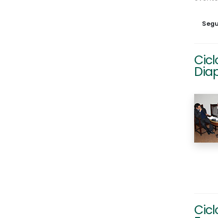
Segu
Cicl
Diap
Cicl