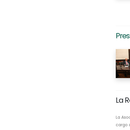
Pres
La R
La Asoc
cargo d