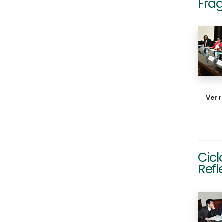
Fra
Ver 
Cicl
Refl