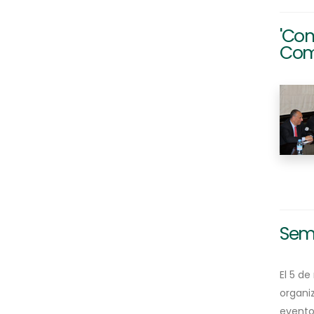
'Con
Com
Semi
El 5 d
organiz
evento 