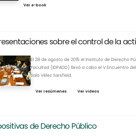
Ver e-book
esentaciones sobre el control de la act
​El 28 de agosto de 2015​ ​el Instituto de Derecho 
Facultad (IDPADD) llevó a cabo ​el V Encuentro del Ci
Sala Vélez Sarsfield.
Ver resúmenes
Ver videos
ositivas de Derecho ​Público