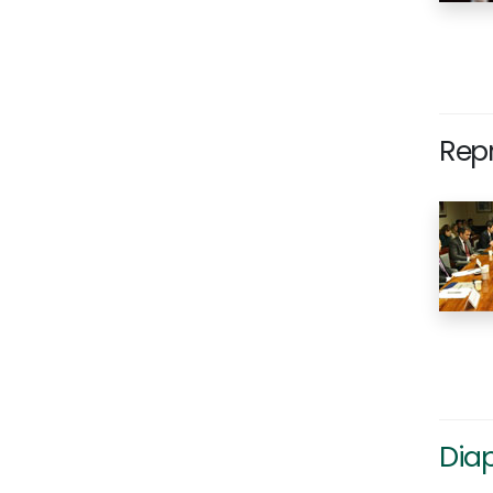
Repr
Diap