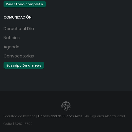
Directorio completo
COMUNICACIÓN
Derecho al Día
Noticias
Agenda
Convocatorias
Suscripción al news
Facultad de Derecho |
Universidad de Buenos Aires
| Av. Figueroa Alcorta 2263,
CABA | 5287-6700