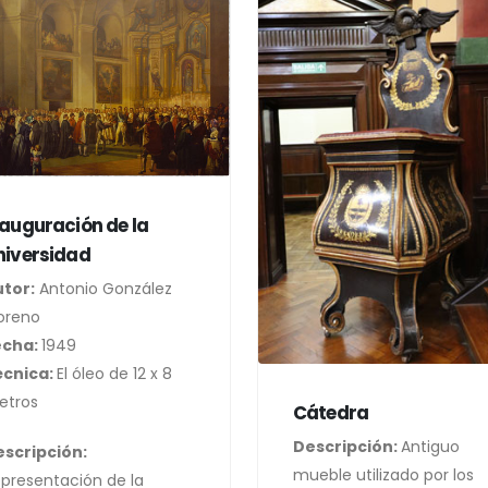
nauguración de la
niversidad
tor:
Antonio González
oreno
echa:
1949
écnica:
El óleo de 12 x 8
etros
Cátedra
Descripción:
Antiguo
scripción:
mueble utilizado por los
presentación de la