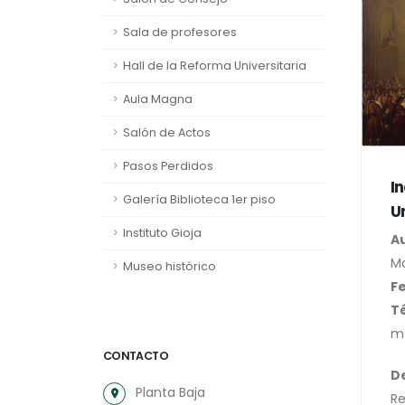
Sala de profesores
Hall de la Reforma Universitaria
Aula Magna
Salón de Actos
Pasos Perdidos
I
Galería Biblioteca 1er piso
U
Instituto Gioja
Au
M
Museo histórico
F
T
m
CONTACTO
De
Planta Baja
Re