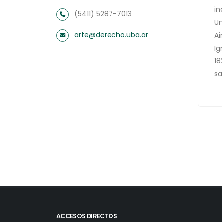
in
(5411) 5287-7013
Un
arte@derecho.uba.ar
Ai
Ig
18
sa
ACCESOS DIRECTOS