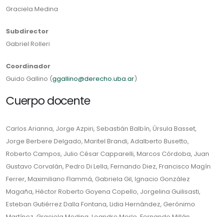
Graciela Medina
Subdirector
Gabriel Rolleri
Coordinador
Guido Gallino (
ggallino@derecho.uba.ar
)
Cuerpo docente
Carlos Arianna, Jorge Azpiri, Sebastián Balbín, Úrsula Basset,
Jorge Berbere Delgado, Maritel Brandi, Adalberto Busetto,
Roberto Campos, Julio César Capparelli, Marcos Córdoba, Juan
Gustavo Corvalán, Pedro Di Lella, Fernando Diez, Francisco Magín
Ferrer, Maximiliano Flammá, Gabriela Gil, Ignacio González
Magaña, Héctor Roberto Goyena Copello, Jorgelina Guilisasti,
Esteban Gutiérrez Dalla Fontana, Lidia Hernández, Gerónimo
Martínez, Graciela Medina, Leandro Merlo, Fernando Millán,