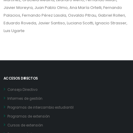
Javier Moreyra, Juan Pablo Olmo, Ana María Ortelli, Fernando
Palacios, Fernando Pérez Lasala, Osvaldo Pitrau, Gabriel Rolleri,
Eduardo Roveda, Javier Santiso, Luciana Scotti, Ignacio Strasser,
Luis Ugarte
ACCESOS DIRECTOS
Consejo Directivo
Informes de gestión
Programas de intercambio estudiantil
Programas de extensión
Cursos de extensión