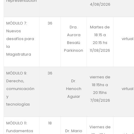
representación
4/08/2026
MÓDULO 7:
36
Dra.
Martes de
Nuevos
Aurora
18:15 a
desafíos para
virtual
Besalú
20:15 hs
la
Parkinson
11/08/2026
Magistratura
MÓDULO 9:
36
viernes de
Derecho,
Dr.
18:15hs a
comunicación
Henoch
virtual
20:15hs
y
Aguiar
7/08/2026
tecnologías
MÓDULO 11:
18
Viernes de
Fundamentos
Dr. Mario