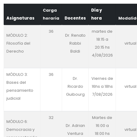
Carga
Día y
Asignaturas
horaria
Docentes
hora
Modali
36
martes de
MÓDULO 2:
Dr. Renato
18:15 a
Filosofía del
Rabbi
virtual
20:15 hs
Derecho
Baldi
4/08/2026
MÓDULO 3:
36
Dr.
Viernes de
Bases del
Ricardo
16hs a 18hs
virtual
pensamiento
Guibourg
7/08/2026
judicial
32
Martes de
MÓDULO 6:
Dr. Adrian
16:00 a
Democracia y
virtual
Ventura
18:00 hs