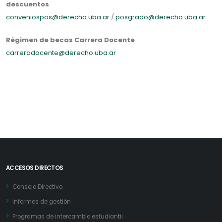
descuentos
conveniospos@derecho.uba.ar
/
posgrado@derecho.uba.ar
Régimen de becas Carrera Docente
carreradocente@derecho.uba.ar
ACCESOS DIRECTOS
Consejo Directivo
Informes de gestión
Programas de intercambio estudiantil