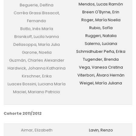
Mendos, Lucas Ramón
Beguerie, Delfina
Breen O'Byrne, Erin
Corrêa Grassi Bissacot,
Roger, María Noelia
Fernando
Rubio, Sofía
Botto, Inés María
Ruggeri, Natalia
Brisnikoff, Lucila Ivanna
Salerno, Luciana
Dellasoppa, María Julia
Schmidhuber Peña, Erika
Garone, Noelia
Tugender, Brenda
Guzmán, Charles Alexander
Vega, Vanesa Cristina
Hardwick, Johanna Katharina
Viterbori, Álvaro Hernán
Kirschner, Erika
Weigel, María Juliana
Luaces Bossini, Luciana María
Maciel, Mariano Patricio
Cohorte 2011/2012
Aimar, Elizabeth
Lavin, Renzo