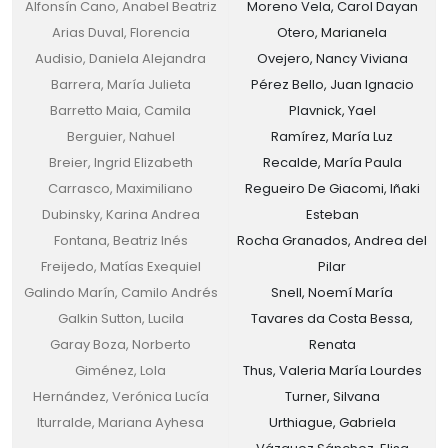
Alfonsín Cano, Anabel Beatriz
Moreno Vela, Carol Dayan
Arias Duval, Florencia
Otero, Marianela
Audisio, Daniela Alejandra
Ovejero, Nancy Viviana
Barrera, María Julieta
Pérez Bello, Juan Ignacio
Barretto Maia, Camila
Plavnick, Yael
Berguier, Nahuel
Ramírez, María Luz
Breier, Ingrid Elizabeth
Recalde, María Paula
Carrasco, Maximiliano
Regueiro De Giacomi, Iñaki
Dubinsky, Karina Andrea
Esteban
Fontana, Beatriz Inés
Rocha Granados, Andrea del
Freijedo, Matías Exequiel
Pilar
Galindo Marín, Camilo Andrés
Snell, Noemí María
Galkin Sutton, Lucila
Tavares da Costa Bessa,
Garay Boza, Norberto
Renata
Giménez, Lola
Thus, Valeria María Lourdes
Hernández, Verónica Lucía
Turner, Silvana
Iturralde, Mariana Ayhesa
Urthiague, Gabriela