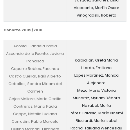
Vázquez Sánchez, Elisa
Viceconte, Martín Oscar
Vinogradski, Roberto
Cohorte 2009/2010
Acosta, Gabriela Paola
Ascencio de la Fuente, Javiera
Kalaidjian, Greta María
Francisca
Litardo, Emiliano
Capurro Robles, Facundo
López Martínez, Mónica
Castro Cuellar, Raúl Alberto
Alejandra
Ceballos, Sandra Miriam del
Meza, María Victoria
Carmen
Munarriz, Myriam Débora
Cejas Meliare, María Cecilia
Nazabal, María
Contreras, María Paula
Pérez Catania, María Noemí
Coppe, Natalia Luciana
Ricciardi, María Isabel
Corradini, Pablo Marcelo
Rocha, Taluana Wenceslau
Cuitiño Mamani, Elizabeth