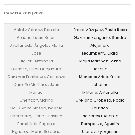
Cohorte 2019/2020
Anteliz Gómez, Daniela
Freire Vázquez, Paula Rosa
Araque, Lucía Belén
Guzmán Sanguino, Sandra
Avellaneda, Ángeles María
Alejandra
José
Lecumberry, Clara
Biglieri, Antonella
Mejía Martinez, Leitha
Bursese, Estela Alejandra
Josette
Caminos Erimbaue, Costanza
Meneses Arias, Kristel
Carreño Martínez, Juan
Johanna
Manuel
Militano, Antonella
Chertcoff, Marina
Orellana Oropeza, Nadia
De Oliveira Mazao, Isabela
Lourdes
Eikenberry, Diane Christine
Pietrafesa, Andrea
Famá, Inés Eugenia
Rampazzo, Agustín
Figueroa, María Soledad
Ulanovsky, Agustín