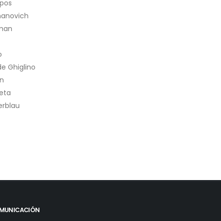
pos
manovich
rman
o
de Ghiglino
on
ieta
nerblau
MUNICACIÓN