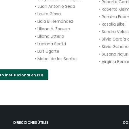
• Roberto Cam
• Juan Antonio Seda
• Roberto Kiel
• Laura Giosa
• Romina Fae
• Lidia B. Hernández
• Rosalía Bikel
• Liliana H. Zanuso
• Sandra Velos
• Liliana Litterio
• Silvia García 
• Luciana Scotti
• Silvia Guhan
• Luis Ugarte
• Susana Najur
• Mabel de los Santos
• Virginia Berli
to institucional en PDF
DIRECCIONES ÚTILES
CO