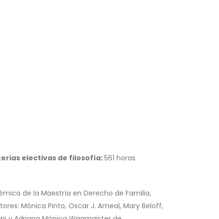
erias electivas de filosofía:
561 horas
mica de la Maestría en Derecho de Familia,
ctores: Mónica Pinto, Oscar J. Ameal, Mary Beloff,
nnoni y Adriana Mónica Wagmaister de