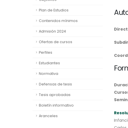
Aut
Plan de Estudios
Contenidos mínimos
Direc
Admisión 2024
Ofertas de cursos
Subdi
Perfiles
Coord
Estudiantes
For
Normativa
Defensas de tesis
Duraci
Cursos
Tesis aprobadas
Semina
Boletín informativo
Resolu
Aranceles
Infanci
Carlos 