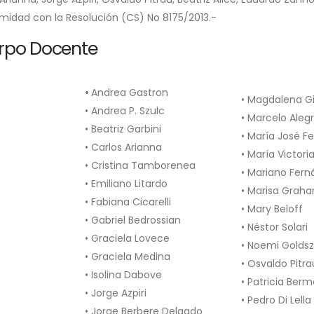
midad con la Resolución (CS) No 8175/2013.-
rpo Docente
•
Andrea Gastron
• Magdalena G
• Andrea P. Szulc
• Marcelo Aleg
• Beatriz Garbini
• María José F
• Carlos Arianna
• María Victor
• Cristina Tamborenea
• Mariano Fern
• Emiliano Litardo
• Marisa Grah
• Fabiana Cicarelli
• Mary Beloff
• Gabriel Bedrossian
• Néstor Solari
• Graciela Lovece
• Noemi Golds
• Graciela Medina
• Osvaldo Pitra
• Isolina Dabove
• Patricia Berm
• Jorge Azpiri
• Pedro Di Lella
• Jorge Berbere Delgado