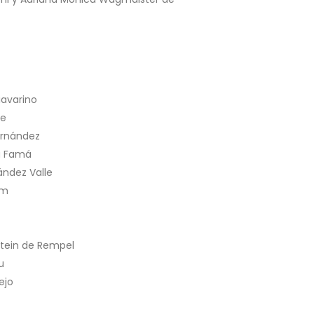
iavarino
re
ernández
ia Famá
ández Valle
am
ztein de Rempel
u
ejo