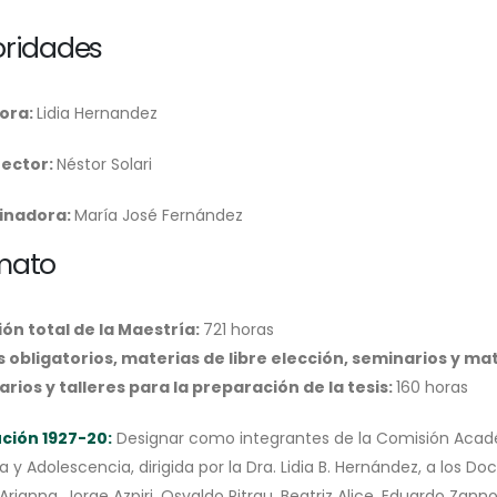
oridades
tora:
Lidia Hernandez
rector:
Néstor Solari
inadora:
María José Fernández
mato
ón total de la Maestría:
721 horas
 obligatorios, materias de libre elección, seminarios y mat
rios y talleres para la preparación de la tesis:
160 horas
ción 1927-20:
Designar como integrantes de la Comisión Acadé
a y Adolescencia, dirigida por la Dra. Lidia B. Hernández, a los Do
Arianna, Jorge Azpiri, Osvaldo Pitrau, Beatriz Alice, Eduardo Za