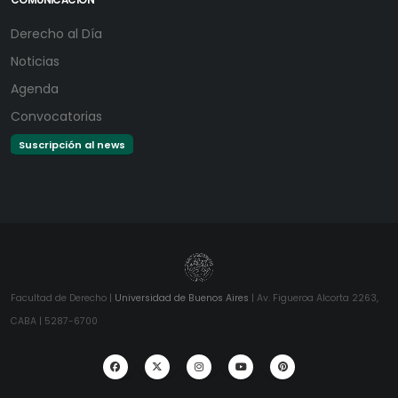
COMUNICACIÓN
Derecho al Día
Noticias
Agenda
Convocatorias
Suscripción al news
Facultad de Derecho |
Universidad de Buenos Aires
| Av. Figueroa Alcorta 2263,
CABA | 5287-6700