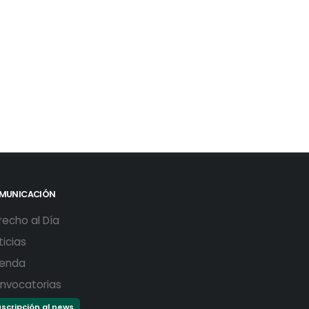
MUNICACIÓN
recho al Día
ticias
enda
nvocatorias
scripción al news