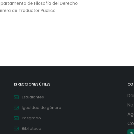
partamento de Filosofía del Derecho
rrera de Traductor Público
DIRECCIONES ÚTILES
CO
De
Estudiantes
No
Igualdad de género
Ag
Posgrado
Co
Biblioteca
Su