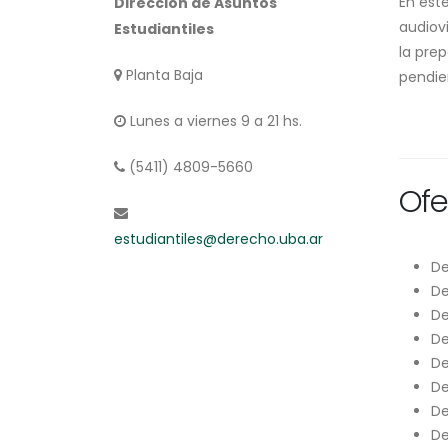
En est
Dirección de Asuntos
audiov
Estudiantiles
la prep
Planta Baja
pendie
Lunes a viernes 9 a 21 hs.
(5411) 4809-5660
Ofe
estudiantiles@derecho.uba.ar
De
De
De
De
De
De
De
De