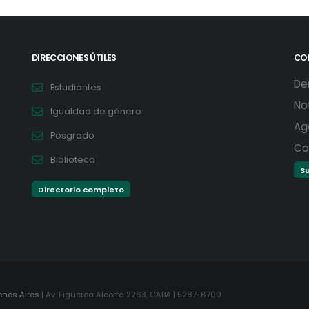
DIRECCIONES ÚTILES
CO
De
Estudiantes
No
Igualdad de género
Ag
Posgrado
Co
Biblioteca
Su
Directorio completo
enos Aires
| Av. Figueroa Alcorta 2263, CABA | 5287-6700