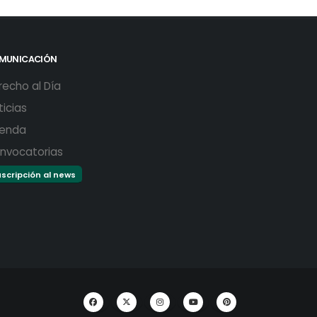
MUNICACIÓN
recho al Día
ticias
enda
nvocatorias
scripción al news