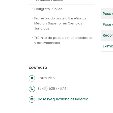
Calígrafo Público
Pase 
Profesorado para la Enseñanza
Media y Superior en Ciencias
Pase 
Jurídicas
Recon
Trámite de pases, simultaneidades
y equivalencias
Eximi
CONTACTO
Entre Piso
(5411) 5287-6741
pasesyequivalencias@derecho.uba.ar