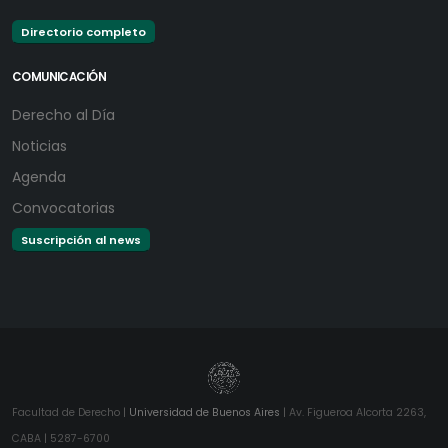
Directorio completo
COMUNICACIÓN
Derecho al Día
Noticias
Agenda
Convocatorias
Suscripción al news
Facultad de Derecho |
Universidad de Buenos Aires
| Av. Figueroa Alcorta 2263,
CABA | 5287-6700