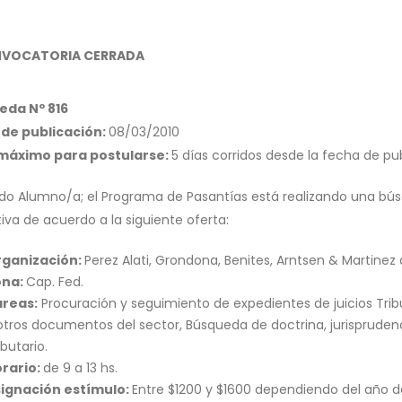
VOCATORIA CERRADA
eda Nº 816
de publicación:
08/03/2010
 máximo para postularse:
5 días corridos desde la fecha de pu
do Alumno/a; el Programa de Pasantías está realizando una bús
iva de acuerdo a la siguiente oferta:
rganización:
Perez Alati, Grondona, Benites, Arntsen & Martinez
ona:
Cap. Fed.
reas:
Procuración y seguimiento de expedientes de juicios Trib
otros documentos del sector, Búsqueda de doctrina, jurispruden
ibutario.
rario:
de 9 a 13 hs.
ignación estímulo:
Entre $1200 y $1600 dependiendo del año d