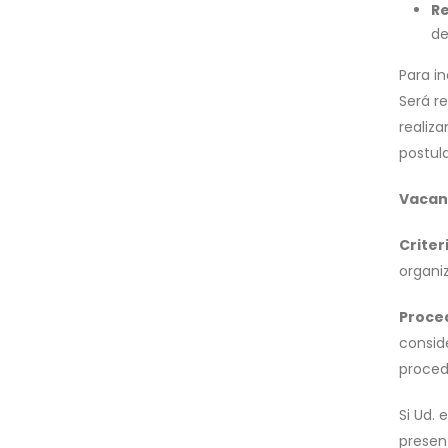
Re
de
Para i
Será re
realiz
postul
Vacant
Criter
organi
Proce
conside
proced
Si Ud. 
presen