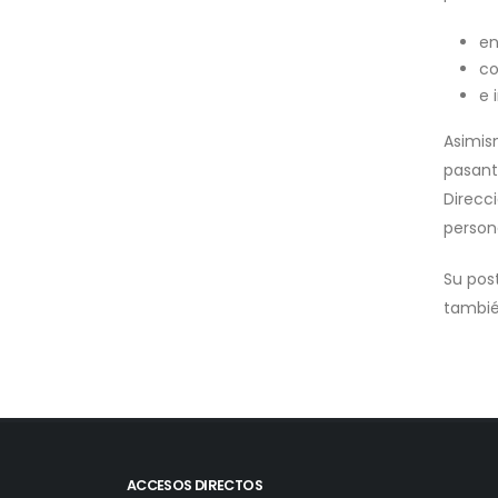
en
co
e 
Asimis
pasant
Direcci
person
Su pos
tambié
ACCESOS DIRECTOS