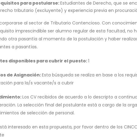
quisitos para postularse:
Estudiantes de Derecho, que se en
recho tributario (excluyente) y experiencia previa en procuraci
ncorporarse al sector de Tributario Contencioso. Con conocimie
quisito imprescindible ser alumno regular de esta facultad, no h
ando otra pasantía al momento de la postulación y haber realizad
antes a pasantías.
es disponibles para cubrir el puesto:
1
ios de Asignación:
Esta búsqueda se realiza en base a los requi
zación para la/s vacante/s a cubrir
dimiento:
Los CV recibidos de acuerdo a lo descripto a continua
ración. La selección final del postulante está a cargo de la orga
imientos de selección de personal.
está interesado en esta propuesta, por favor dentro de los CINCO 
te