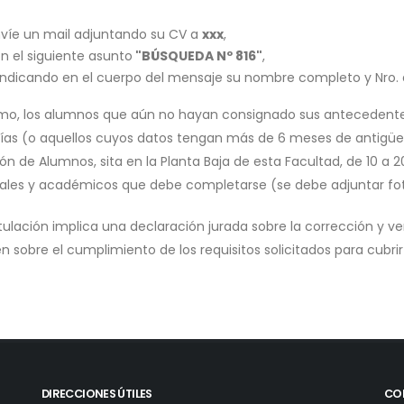
víe un mail adjuntando su CV a
xxx
,
n el siguiente asunto
"BÚSQUEDA Nº 816"
,
indicando en el cuerpo del mensaje su nombre completo y Nro. d
mo, los alumnos que aún no hayan consignado sus antecedente
ías (o aquellos cuyos datos tengan más de 6 meses de antigüeda
ón de Alumnos, sita en la Planta Baja de esta Facultad, de 10 a 
ales y académicos que debe completarse (se debe adjuntar fot
tulación implica una declaración jurada sobre la corrección y v
n sobre el cumplimiento de los requisitos solicitados para cubri
DIRECCIONES ÚTILES
CO