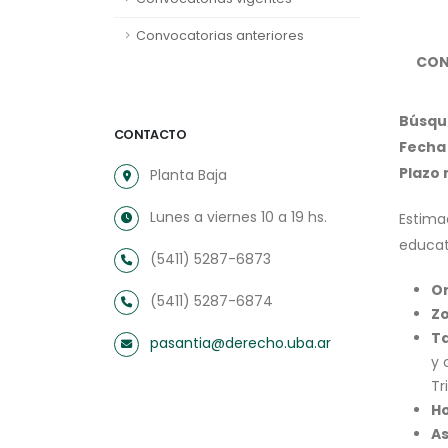
Convocatorias anteriores
CON
Búsqu
CONTACTO
Fecha 
Plazo
Planta Baja
Lunes a viernes 10 a 19 hs.
Estima
educat
(5411) 5287-6873
O
(5411) 5287-6874
Z
Ta
pasantia@derecho.uba.ar
y 
Tr
Ho
As