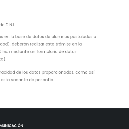
e D.N.I.
s en la base de datos de alumnos postulados a
d), deberán realizar este trámite en la
20 hs. mediante un formulario de datos
o).
eracidad de los datos proporcionados, como así
r esta vacante de pasantía.
MUNICACIÓN