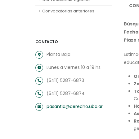
CON
Convocatorias anteriores
Búsqu
Fecha 
Plazo
CONTACTO
Planta Baja
Estima
educat
Lunes a viernes 10 a 19 hs.
O
(5411) 5287-6873
Z
T
(5411) 5287-6874
Co
Ho
pasantia@derecho.uba.ar
As
Re
ge