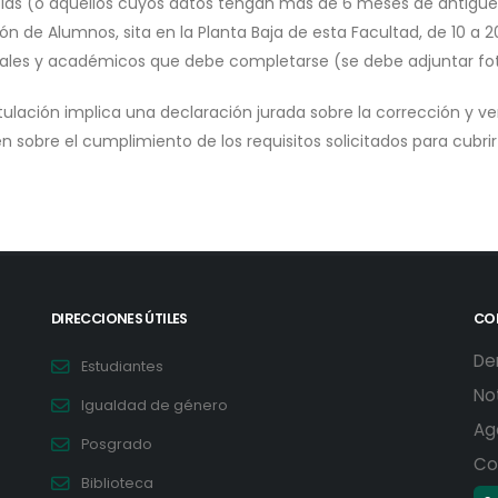
ías (o aquellos cuyos datos tengan más de 6 meses de antigüeda
ón de Alumnos, sita en la Planta Baja de esta Facultad, de 10 a 
ales y académicos que debe completarse (se debe adjuntar fot
tulación implica una declaración jurada sobre la corrección y v
n sobre el cumplimiento de los requisitos solicitados para cubri
DIRECCIONES ÚTILES
CO
De
Estudiantes
No
Igualdad de género
Ag
Posgrado
Co
Biblioteca