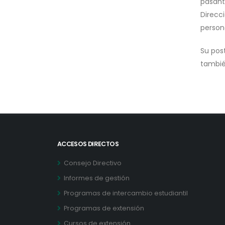
pasant
Direcci
person
Su pos
tambié
ACCESOS DIRECTOS
Consejo Directivo
Informes de gestión
Programas de intercambio estudiantil
Programas de extensión
Cursos de extensión