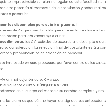
quisito imprescindible ser alumno regular de esta facultad, no h
ando otra pasantía al momento de la postulación y haber realizad
antes a pasantías.
cantes disponibles para cubrir el puesto:
1
iterios de Asignación:
Esta búsqueda se realiza en base a los 
ganización para la/s vacante/s a cubrir
rocedimiento:
Los CV recibidos de acuerdo a lo descripto a con
ra su consideración. La selección final del postulante está a car
ternos y procedimientos de selección de personal.
está interesado en esta propuesta, por favor dentro de los CINCO 
te
víe un mail adjuntando su CV a
xxx
,
n el siguiente asunto
"BÚSQUEDA Nº 783"
,
indicando en el cuerpo del mensaje su nombre completo y Nro. d
mo, los alumnos que aún no hayan consignado sus antecedente