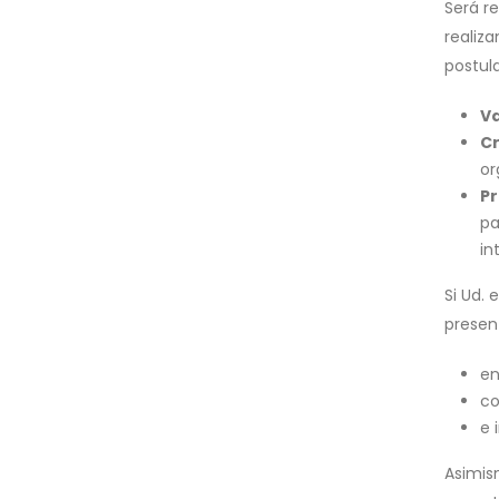
Será re
realiz
postul
Va
Cr
or
P
pa
in
Si Ud. 
presen
en
co
e 
Asimis