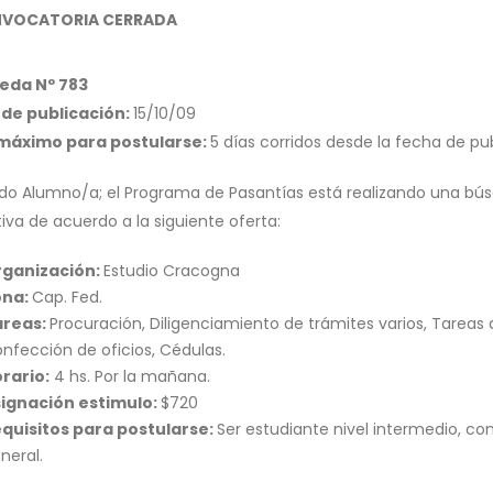
VOCATORIA CERRADA
eda Nº 783
de publicación:
15/10/09
 máximo para postularse:
5 días corridos desde la fecha de pu
do Alumno/a; el Programa de Pasantías está realizando una bús
iva de acuerdo a la siguiente oferta:
rganización:
Estudio Cracogna
ona:
Cap. Fed.
areas:
Procuración, Diligenciamiento de trámites varios, Tareas 
nfección de oficios, Cédulas.
rario:
4 hs. Por la mañana.
ignación estimulo:
$720
quisitos para postularse:
Ser estudiante nivel intermedio, co
neral.