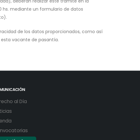
d), deberán realizar este trámite en la
20 hs. mediante un formulario de datos
o).
eracidad de los datos proporcionados, como así
r esta vacante de pasantía.
MUNICACIÓN
recho al Día
ticias
enda
nvocatorias