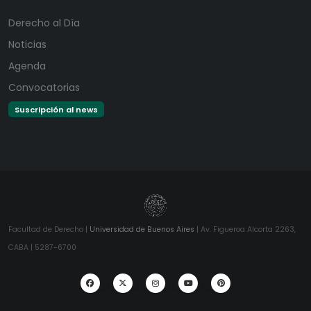
Derecho al Día
Noticias
Agenda
Convocatorias
Suscripción al news
Facultad de Derecho |
Universidad de Buenos Aires
| Av. Figueroa Alcorta 2263,
CABA | 5287-6700