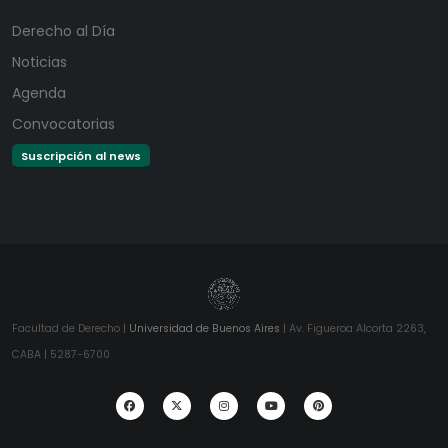
Derecho al Día
Noticias
Agenda
Convocatorias
Suscripción al news
Facultad de Derecho |
Universidad de Buenos Aires
| Av. Figueroa Alcorta 2263,
CABA | 5287-6700