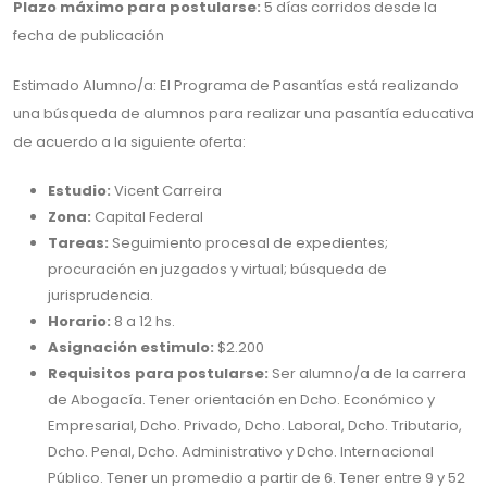
Plazo máximo para postularse:
5 días corridos desde la
fecha de publicación
Estimado Alumno/a: El Programa de Pasantías está realizando
una búsqueda de alumnos para realizar una pasantía educativa
de acuerdo a la siguiente oferta:
Estudio:
Vicent Carreira
Zona:
Capital Federal
Tareas:
Seguimiento procesal de expedientes;
procuración en juzgados y virtual; búsqueda de
jurisprudencia.
Horario:
8 a 12 hs.
Asignación estimulo:
$2.200
Requisitos para postularse:
Ser alumno/a de la carrera
de Abogacía. Tener orientación en Dcho. Económico y
Empresarial, Dcho. Privado, Dcho. Laboral, Dcho. Tributario,
Dcho. Penal, Dcho. Administrativo y Dcho. Internacional
Público. Tener un promedio a partir de 6. Tener entre 9 y 52