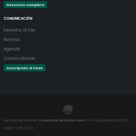
Directorio completo
COMUNICACIÓN
Derecho al Día
Noticias
Agenda
Convocatorias
Suscripción al news
Facultad de Derecho |
Universidad de Buenos Aires
| Av. Figueroa Alcorta 2263,
CABA | 5287-6700