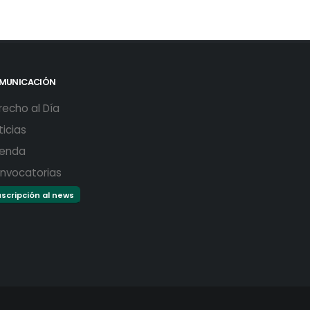
MUNICACIÓN
recho al Día
ticias
enda
nvocatorias
scripción al news