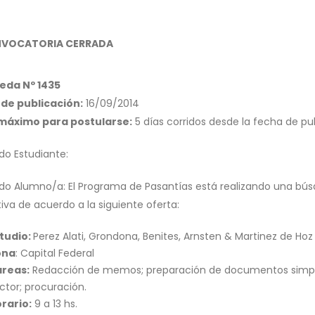
VOCATORIA CERRADA
eda Nº 1435
de publicación:
16/09/2014
 máximo para postularse:
5 días corridos desde la fecha de pu
do Estudiante:
do Alumno/a: El Programa de Pasantías está realizando una bús
iva de acuerdo a la siguiente oferta:
tudio:
Perez Alati, Grondona, Benites, Arnsten & Martinez de Hoz
ona
: Capital Federal
reas:
Redacción de memos; preparación de documentos simples
ctor; procuración.
rario:
9 a 13 hs.