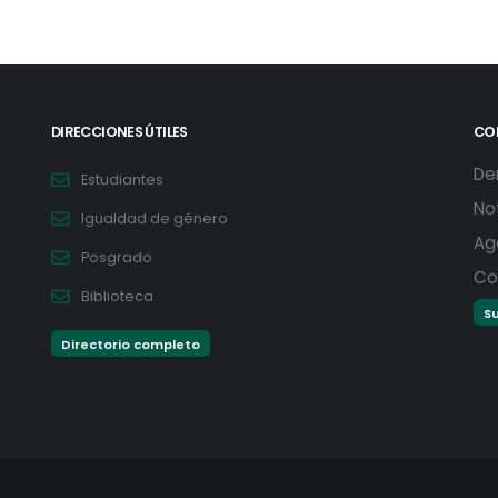
DIRECCIONES ÚTILES
CO
De
Estudiantes
No
Igualdad de género
Ag
Posgrado
Co
Biblioteca
Su
Directorio completo