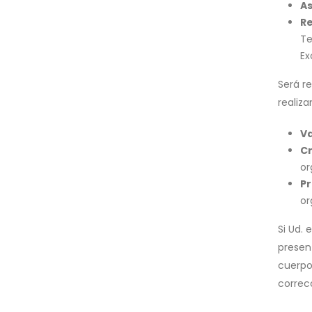
As
Re
Te
Ex
Será re
realiz
Va
Cr
or
P
or
Si Ud. 
presen
cuerpo
correc