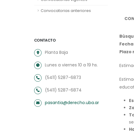
Convocatorias anteriores
CON
Búsqu
CONTACTO
Fecha 
Plazo
Planta Baja
Lunes a viernes 10 a 19 hs.
Estima
(5411) 5287-6873
Estima
educat
(5411) 5287-6874
Es
pasantia@derecho.uba.ar
Z
Ta
se
Ho