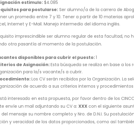
ignación estimulo:
$4.085
quisitos para postularse:
Ser alumno/a de la carrera de Aboga
ner un promedio entre 7 y 10. Tener a partir de 10 materias ap
cel, Internet y E-Mail. Manejo intermedio del idioma inglés.
quisito imprescindible ser alumno regular de esta facultad, no h
ando otra pasantía al momento de la postulación.
cantes disponibles para cubrir el puesto:
1
iterios de Asignación:
Esta búsqueda se realiza en base a los 
ganización para la/s vacante/s a cubrir.
rocedimiento:
Los CV serán recibidos por la Organización. La se
ganización de acuerdo a sus criterios internos y procedimientos
está interesado en esta propuesta, por favor dentro de los CINCO 
te envíe un mail adjuntando su CV a:
XXX
con el siguiente asun
 del mensaje su nombre completo y Nro. de D.N.I. Su postulación
ción y veracidad de los datos proporcionados, como así también 