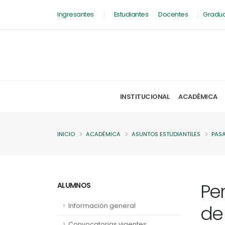
Ingresantes
Estudiantes
Docentes
Gradu
INSTITUCIONAL
ACADÉMICA
INICIO
ACADÉMICA
ASUNTOS ESTUDIANTILES
PAS
Per
ALUMNOS
de
Información general
Convocatorias vigentes