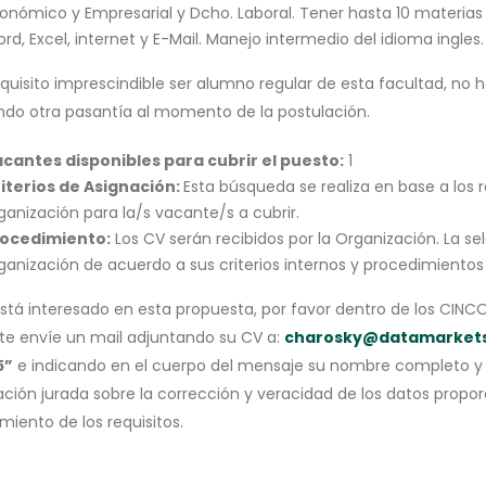
onómico y Empresarial y Dcho. Laboral. Tener hasta 10 materia
rd, Excel, internet y E-Mail. Manejo intermedio del idioma ingles.
quisito imprescindible ser alumno regular de esta facultad, no h
ando otra pasantía al momento de la postulación.
cantes disponibles para cubrir el puesto:
1
iterios de Asignación:
Esta búsqueda se realiza en base a los 
ganización para la/s vacante/s a cubrir.
ocedimiento:
Los CV serán recibidos por la Organización. La sel
ganización de acuerdo a sus criterios internos y procedimientos
está interesado en esta propuesta, por favor dentro de los CINCO 
te envíe un mail adjuntando su CV a:
charosky@datamarkets
5”
e indicando en el cuerpo del mensaje su nombre completo y Nr
ación jurada sobre la corrección y veracidad de los datos propo
miento de los requisitos.