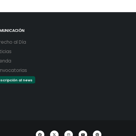
MUNICACIÓN
recho al Día
ticias
enda
nvocatorias
scripción al news