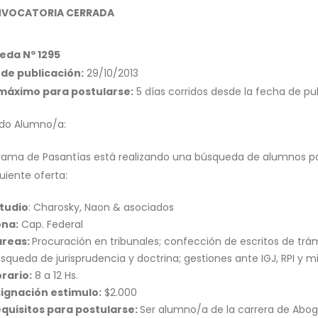
VOCATORIA CERRADA
eda Nº 1295
de publicación:
29/10/2013
 máximo para postularse:
5 días corridos desde la fecha de pu
do Alumno/a:
grama de Pasantías está realizando una búsqueda de alumnos pa
guiente oferta:
tudio
: Charosky, Naon & asociados
ona:
Cap. Federal
areas:
Procuración en tribunales; confección de escritos de trá
squeda de jurisprudencia y doctrina; gestiones ante IGJ, RPI y mi
rario:
8 a 12 Hs.
ignación estimulo:
$2.000
quisitos para postularse:
Ser alumno/a de la carrera de Abog