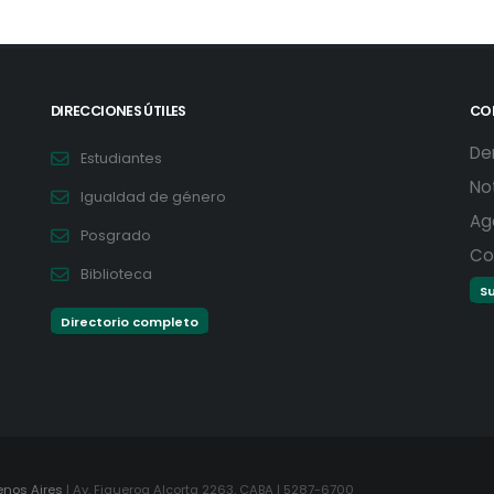
DIRECCIONES ÚTILES
CO
De
Estudiantes
No
Igualdad de género
Ag
Posgrado
Co
Biblioteca
Su
Directorio completo
enos Aires
| Av. Figueroa Alcorta 2263, CABA | 5287-6700