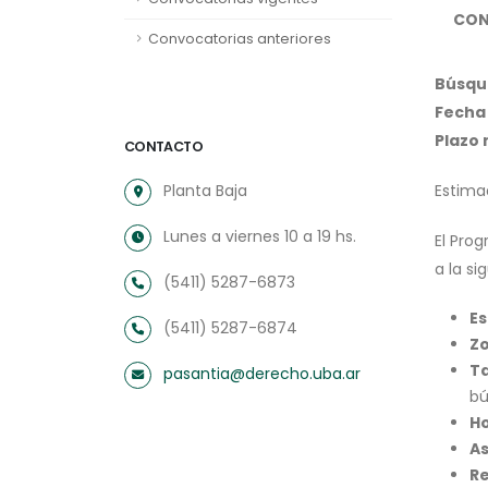
CON
Convocatorias anteriores
Búsqu
Fecha 
Plazo
CONTACTO
Planta Baja
Estima
Lunes a viernes 10 a 19 hs.
El Pro
a la si
(5411) 5287-6873
Es
(5411) 5287-6874
Z
T
pasantia@derecho.uba.ar
bú
Ho
As
Re