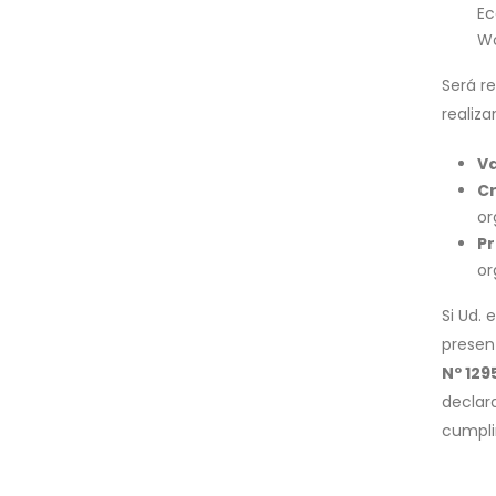
Ec
Wo
Será re
realiz
Va
Cr
or
Pr
or
Si Ud. 
presen
Nº 129
declar
cumpli