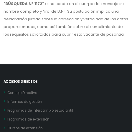
"BÚSQUEDA Nº 1172”
e indicando en el cuerpo del mensaje su
nombre completo y Nro. de D.N.I. Su postulación implica una
declaración jurada sobre la corrección y veracidad de los datos
proporcionados, como así también sobre el cumplimiento de
los requisitos solicitados para cubrir esta vacante de pasantía.
ACCESOS DIRECTOS
Consejo Directivo
Informes de gestión
Programas de intercambio estudiantil
Programas de extensión
Cursos de extensión