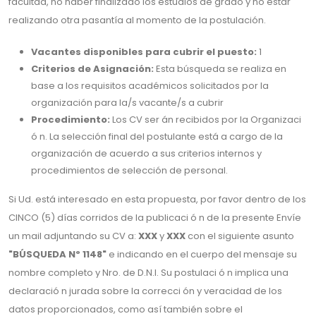
facultad, no haber finalizado los estudios de grado y no estar
realizando otra pasantía al momento de la postulación.
Vacantes disponibles para cubrir el puesto:
1
Criterios de Asignación:
Esta búsqueda se realiza en
base a los requisitos académicos solicitados por la
organización para la/s vacante/s a cubrir
Procedimiento:
Los CV ser án recibidos por la Organizaci
ó n. La selección final del postulante está a cargo de la
organización de acuerdo a sus criterios internos y
procedimientos de selección de personal.
Si Ud. está interesado en esta propuesta, por favor dentro de los
CINCO (5) días corridos de la publicaci ó n de la presente Envíe
un mail adjuntando su CV a:
XXX
y
XXX
con el siguiente asunto
"BÚSQUEDA Nº 1148"
e indicando en el cuerpo del mensaje su
nombre completo y Nro. de D.N.I. Su postulaci ó n implica una
declaració n jurada sobre la correcci ón y veracidad de los
datos proporcionados, como así también sobre el