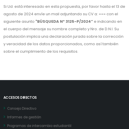
Si Ud. está interesado en esta propuesta, por favor hasta el 13 de
agosto de 2024 envíe un mail adjuntando su CV a:
---
con el
siguiente asunto
"BÚSQUEDA Nº 3125-P/2024”
e indicando en
el cuerpo del mensaje su nombre completo y Nro. de D.N.I. Su
postulación implica una declaración jurada sobre la corrección
y veracidad de los datos proporcionados, como así también
sobre el cumplimiento de los requisitos.
ACCESOS DIRECTOS
Consejo Directivo
Informes de gestión
Programas de intercambio estudiantil