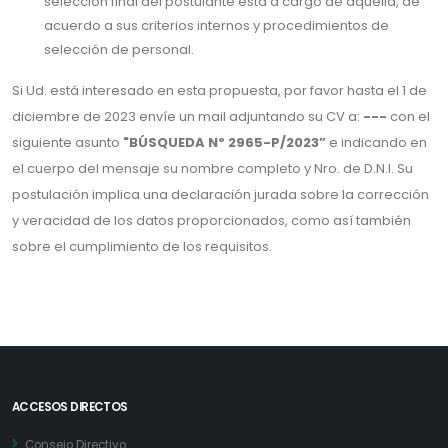
selección final del postulante está a cargo de aquella, de
acuerdo a sus criterios internos y procedimientos de
selección de personal.
Si Ud. está interesado en esta propuesta, por favor hasta el 1 de
diciembre de 2023 envíe un mail adjuntando su CV a:
---
con el
siguiente asunto
"BÚSQUEDA Nº 2965-P/2023”
e indicando en
el cuerpo del mensaje su nombre completo y Nro. de D.N.I. Su
postulación implica una declaración jurada sobre la corrección
y veracidad de los datos proporcionados, como así también
sobre el cumplimiento de los requisitos.
ACCESOS DIRECTOS
Consejo Directivo