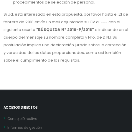
procedimientos de selección de personal.
Si Ud. está interesado en esta propuesta, por favor hasta el 21 de
febrero de 2018 envíe un mail adjuntando su CV a:
---
con el
siguiente asunto
"BÚSQUEDA Nº 2016-P/2018”
e indicando en el
cuerpo del mensaje su nombre completo y Nro. de D.N.I. Su
postulación implica una declaración jurada sobre la corrección
y veracidad de los datos proporcionados, como así también
sobre el cumplimiento de los requisitos.
ACCESOS DIRECTOS
Consejo Directivo
Informes de gestión