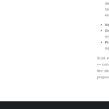
de
Se
es
Va
Cr
or
Pr
aq
Si Ud.
--
con 
Nro. de
propor