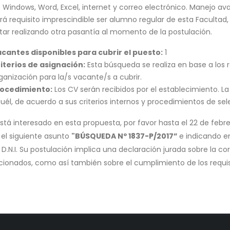
 Windows, Word, Excel, internet y correo electrónico. Manejo ava
rá requisito imprescindible ser alumno regular de esta Facultad,
tar realizando otra pasantía al momento de la postulación.
cantes disponibles para cubrir el puesto:
1
iterios de asignación:
Esta búsqueda se realiza en base a los r
ganización para la/s vacante/s a cubrir.
ocedimiento:
Los CV serán recibidos por el establecimiento. La
uél, de acuerdo a sus criterios internos y procedimientos de sel
 está interesado en esta propuesta, por favor hasta el 22 de feb
el siguiente asunto
"BÚSQUEDA Nº 1837-P/2017”
e indicando e
 D.N.I. Su postulación implica una declaración jurada sobre la c
cionados, como así también sobre el cumplimiento de los requis