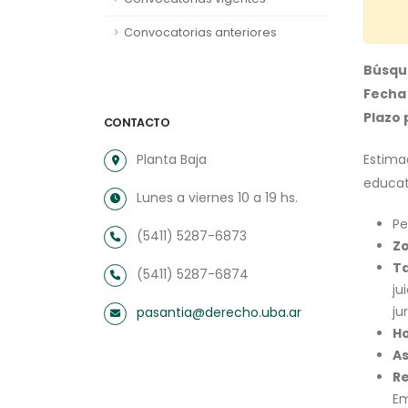
Convocatorias anteriores
Búsqu
Fecha 
Plazo 
CONTACTO
Planta Baja
Estima
educat
Lunes a viernes 10 a 19 hs.
Pe
(5411) 5287-6873
Z
Ta
(5411) 5287-6874
ju
ju
pasantia@derecho.uba.ar
Ho
As
Re
Em