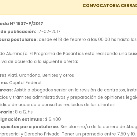
CONVOCATORIA CERRA
eda Nº 1837-P/2017
de publicación:
17-02-2017
para postularse:
desde el 18 de febrero a las 00:00 hs hasta las
do Alumno/a: El Programa de Pasantías está realizando una bús
iva de acuerdo a la siguiente oferta:
rez Alati, Grondona, Benites y otros
ona:
Capital Federal
reas:
Asistir a abogados senior en la revisión de contratos, in
icios y trámites administrativos y preparación de opiniones leg
rídica de acuerdo a consultas recibidas de los clientes.
rario:
8 a 12 hs.
ignación estimulo:
$ 6.400
quisitos para postularse:
Ser alumno/a de la carrera de Abo
presarial y Derecho Privado. Tener un promedio entre 7,50 y 10.