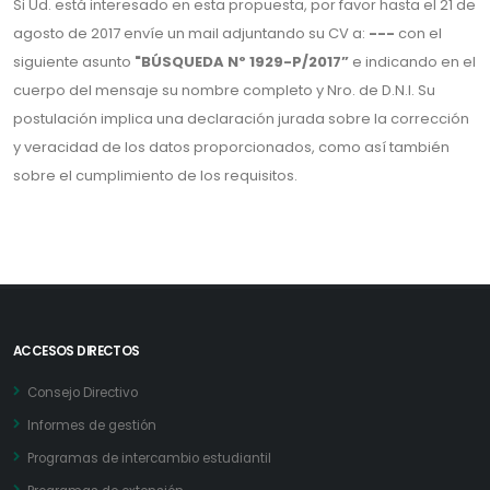
Si Ud. está interesado en esta propuesta, por favor hasta el 21 de
agosto de 2017 envíe un mail adjuntando su CV a:
---
con el
siguiente asunto
"BÚSQUEDA Nº 1929-P/2017”
e indicando en el
cuerpo del mensaje su nombre completo y Nro. de D.N.I. Su
postulación implica una declaración jurada sobre la corrección
y veracidad de los datos proporcionados, como así también
sobre el cumplimiento de los requisitos.
ACCESOS DIRECTOS
Consejo Directivo
Informes de gestión
Programas de intercambio estudiantil