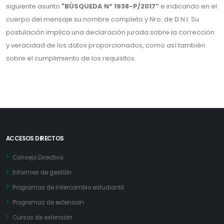
siguiente asunto
"BÚSQUEDA Nº 1938-P/2017”
e indicando en el
cuerpo del mensaje su nombre completo y Nro. de D.N.I. Su
postulación implica una declaración jurada sobre la corrección
y veracidad de los datos proporcionados, como así también
sobre el cumplimiento de los requisitos.
ACCESOS DIRECTOS
Consejo Directivo
Informes de gestión
Programas de intercambio estudiantil
Programas de extensión
Cursos de extensión