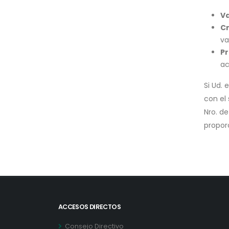
Va
Cr
va
Pr
ac
Si Ud. 
con el
Nro. de
propor
ACCESOS DIRECTOS
Consejo Directivo