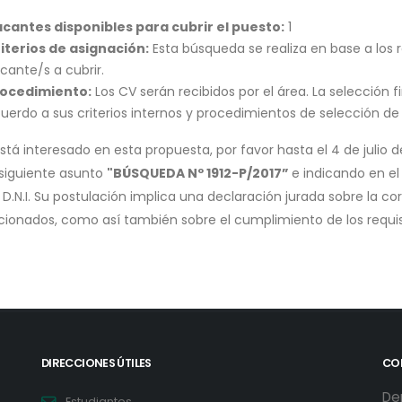
cantes disponibles para cubrir el puesto:
1
iterios de asignación:
Esta búsqueda se realiza en base a los 
cante/s a cubrir.
ocedimiento:
Los CV serán recibidos por el área. La selección 
uerdo a sus criterios internos y procedimientos de selección de
está interesado en esta propuesta, por favor hasta el 4 de julio
 siguiente asunto
"BÚSQUEDA Nº 1912-P/2017”
e indicando en e
 D.N.I. Su postulación implica una declaración jurada sobre la c
cionados, como así también sobre el cumplimiento de los requis
DIRECCIONES ÚTILES
CO
De
Estudiantes