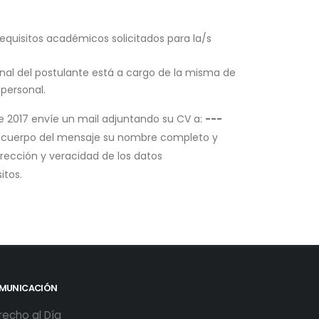
requisitos académicos solicitados para la/s
final del postulante está a cargo de la misma de
 personal.
 de 2017 envíe un mail adjuntando su CV a:
---
l cuerpo del mensaje su nombre completo y
orrección y veracidad de los datos
itos.
MUNICACIÓN
recho al Día