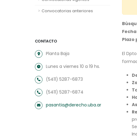
Convocatorias anteriores
Búsque
Fecha 
Plazo 
CONTACTO
Planta Baja
El Dpt
formac
Lunes a viernes 10 a 19 hs.
D
(5411) 5287-6873
Z
Ta
(5411) 5287-6874
Ho
As
pasantia@derecho.uba.ar
Re
pr
Se
In