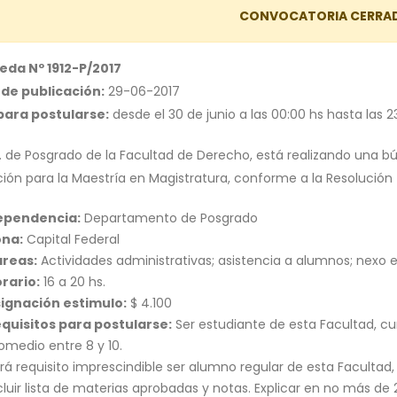
CONVOCATORIA CERRA
da Nº 1912-P/2017
de publicación:
29-06-2017
para postularse:
desde el 30 de junio a las 00:00 hs hasta las 23
o. de Posgrado de la Facultad de Derecho, está realizando una
ión para la Maestría en Magistratura, conforme a la Resolución
ependencia:
Departamento de Posgrado
ona:
Capital Federal
reas:
Actividades administrativas; asistencia a alumnos; nexo en
rario:
16 a 20 hs.
ignación estimulo:
$ 4.100
quisitos para postularse:
Ser estudiante de esta Facultad, cu
omedio entre 8 y 10.
rá requisito imprescindible ser alumno regular de esta Facultad, 
cluir lista de materias aprobadas y notas. Explicar en no más de 