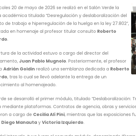
coles 20 de mayo de 2026 se realizó en el Salón Verde la
a académica titulada “Desregulación y deslaboralización del
o de trabajo e hiperregulación de la huelga en la ley 27.802”,
zada en homenaje al profesor titular consulto
Roberto
rdo
.
tura de la actividad estuvo a cargo del director del
tamento,
Juan Pablo Mugnolo
. Posteriormente, el profesor
to
Adrián Goldin
realizó una semblanza dedicada a
Roberto
rdo
, tras lo cual se llevó adelante la entrega de un
cimiento al homenajeado.
rde se desarrolló el primer módulo, titulado “Deslaboralización:
o mediante plataformas. Contratos de agencia, obras y servicio
eron a cargo de
Cecilia Alí Pini
, mientras que las exposiciones f
,
Diego Manauta
y
Victoria Izquierdo
.