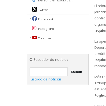
Derecho en Radio UBA
El miér
Twitter
jornad
contrat
Facebook
organi
Instagram
Izquie
Youtube
La aper
Depar
eméri
Buscador de noticias
Izquie
recono
Buscar
Más ta
Listado de noticias
Trabaj
estuvi
Foglia