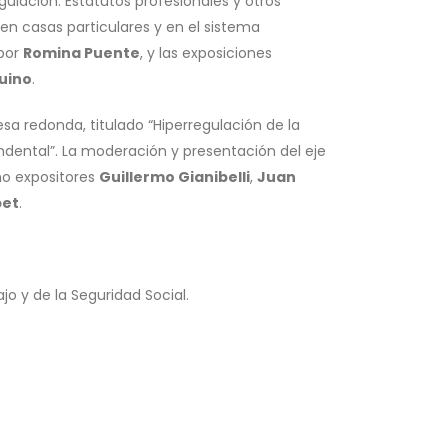
ulación: Estatutos profesionales y otros
 en casas particulares y en el sistema
 por
Romina Puente
, y las exposiciones
uino
.
sa redonda, titulado “Hiperregulación de la
ndental”. La moderación y presentación del eje
mo expositores
Guillermo Gianibelli
,
Juan
pet
.
o y de la Seguridad Social.