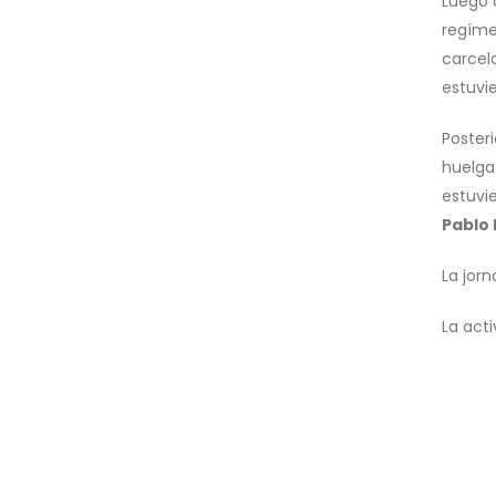
Luego 
regímen
carcel
estuvi
Poster
huelga
estuvi
Pablo
La jorn
La act