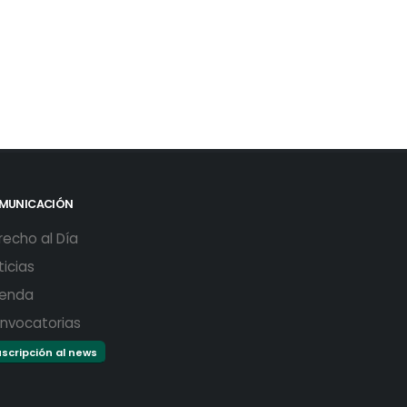
MUNICACIÓN
recho al Día
ticias
enda
nvocatorias
scripción al news