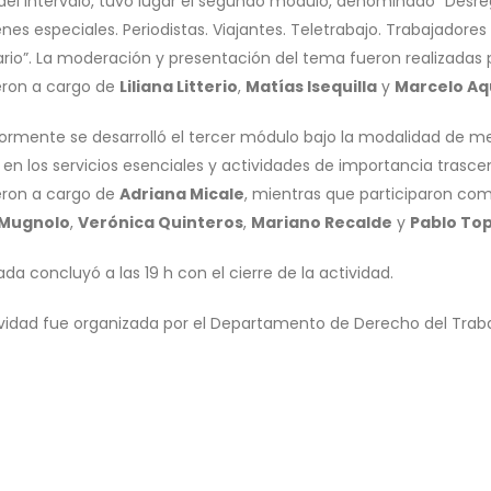
del intervalo, tuvo lugar el segundo módulo, denominado “Desreg
es especiales. Periodistas. Viajantes. Teletrabajo. Trabajadores
ario”. La moderación y presentación del tema fueron realizadas
eron a cargo de
Liliana Litterio
,
Matías Isequilla
y
Marcelo Aq
iormente se desarrolló el tercer módulo bajo la modalidad de me
 en los servicios esenciales y actividades de importancia trasce
eron a cargo de
Adriana Micale
, mientras que participaron co
 Mugnolo
,
Verónica Quinteros
,
Mariano Recalde
y
Pablo To
ada concluyó a las 19 h con el cierre de la actividad.
ividad fue organizada por el Departamento de Derecho del Trabaj