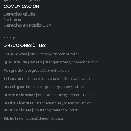
Informes de gestión
COMUNICACIÓN
Derecho al Día
Noticias
Derecho en Radio UBA
DIRECCIONES ÚTILES
Estudiantes |
diralumnos@derecho.uba.ar
Igualdad de género
|
areageneroest@derecho.uba.ar
Posgrado |
posgrado@derecho.uba.ar
Extensión |
extensionuniversitaria@derecho.uba.ar
Investigación |
investigacion@derecho.uba.ar
Internacionales |
internacionales@derecho.uba.ar
Institucionales |
institucionales@derecho.uba.ar
Publicaciones |
dpublica@derecho.uba.ar
Biblioteca |
biblio@derecho.uba.ar