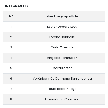
INTEGRANTES
N°
Nombre y apellido
1
Esther Debora Levy
2
Lorena Balardini
3
Carla Zibecchi
4
Ángeles Bermudez
5
Mora Kantor
6
Verónica Inés Carmona Barrenechea
7
Laura Beatriz Royo
8
Maximiliano Carrasco