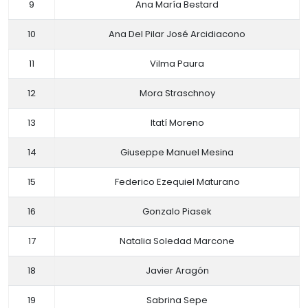
9
Ana María Bestard
10
Ana Del Pilar José Arcidiacono
11
Vilma Paura
12
Mora Straschnoy
13
Itatí Moreno
14
Giuseppe Manuel Mesina
15
Federico Ezequiel Maturano
16
Gonzalo Piasek
17
Natalia Soledad Marcone
18
Javier Aragón
19
Sabrina Sepe