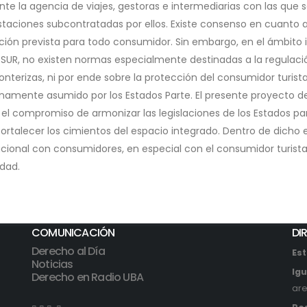
ante la agencia de viajes, gestoras e intermediarias con las que
staciones subcontratadas por ellos. Existe consenso en cuanto a 
ción prevista para todo consumidor. Sin embargo, en el ámbito in
UR, no existen normas especialmente destinadas a la regulaci
ronterizas, ni por ende sobre la protección del consumidor turis
namente asumido por los Estados Parte. El presente proyecto d
e el compromiso de armonizar las legislaciones de los Estados p
 fortalecer los cimientos del espacio integrado. Dentro de dich
acional con consumidores, en especial con el consumidor turist
idad.
COMUNICACIÓN
DI
Derecho al Día
Est
Noticias
Ig
Derecho en Radio UBA
ar