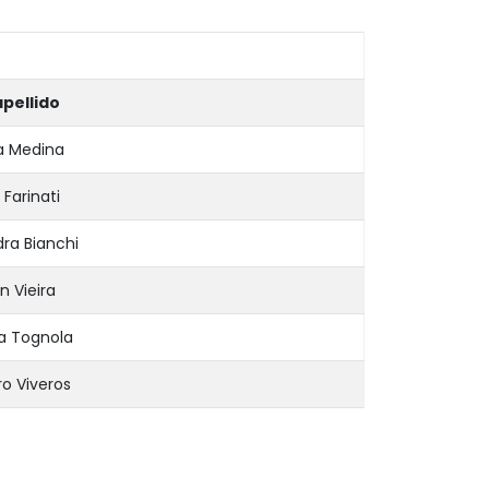
pellido
a Medina
 Farinati
dra Bianchi
n Vieira
a Tognola
ro Viveros