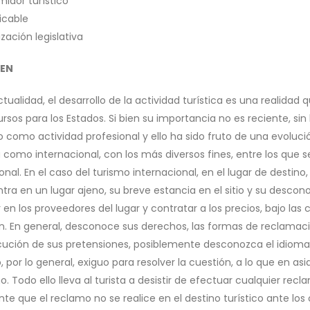
idor turístico
icable
zación legislativa
EN
ctualidad, el desarrollo de la actividad turística es una realid
ursos para los Estados. Si bien su importancia no es reciente, s
o como actividad profesional y ello ha sido fruto de una evoluc
a como internacional, con los más diversos fines, entre los qu
nal. En el caso del turismo internacional, en el lugar de destino, e
tra en un lugar ajeno, su breve estancia en el sitio y su desco
 en los proveedores del lugar y contratar a los precios, bajo la
n. En general, desconoce sus derechos, las formas de reclamaci
ución de sus pretensiones, posiblemente desconozca el idioma, 
 por lo general, exiguo para resolver la cuestión, a lo que en a
. Todo ello lleva al turista a desistir de efectuar cualquier rec
te que el reclamo no se realice en el destino turístico ante los o