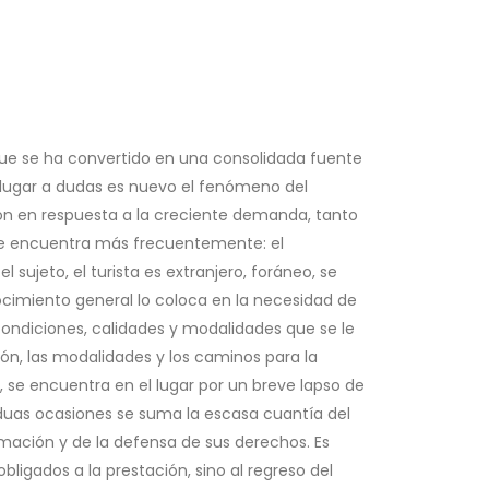
ad que se ha convertido en una consolidada fuente
in lugar a dudas es nuevo el fenómeno del
ión en respuesta a la creciente demanda, tanto
e se encuentra más frecuentemente: el
l sujeto, el turista es extranjero, foráneo, se
nocimiento general lo coloca en la necesidad de
s condiciones, calidades y modalidades que se le
ón, las modalidades y los caminos para la
se encuentra en el lugar por un breve lapso de
siduas ocasiones se suma la escasa cuantía del
lamación y de la defensa de sus derechos. Es
bligados a la prestación, sino al regreso del