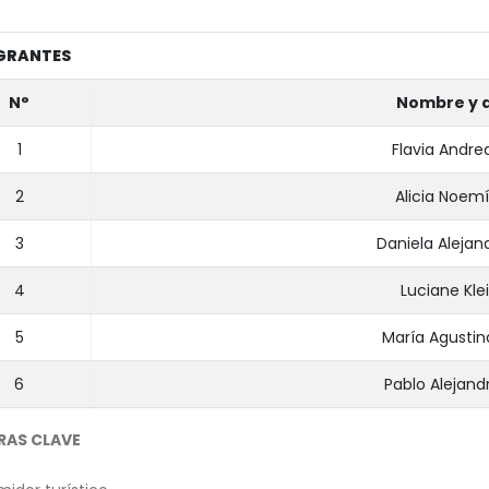
GRANTES
N°
Nombre y a
1
Flavia Andre
2
Alicia Noemí
3
Daniela Alejan
4
Luciane Klei
5
María Agustin
6
Pablo Alejand
RAS CLAVE