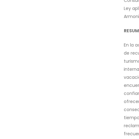
Consum
Ley apl
Armoni
RESUM
En la a
de rec
turism
intern
vacacio
encuen
confiar
ofrece
consec
tiempo,
reclamo
frecuen