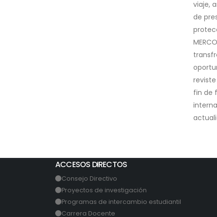
viaje, 
de pre
protec
MERCOS
transf
oportu
revist
fin de
intern
actual
ACCESOS DIRECTOS
Consejo Directivo
Proyectos de investigación
Programas de intercambio estudiantil
Carrera Docente