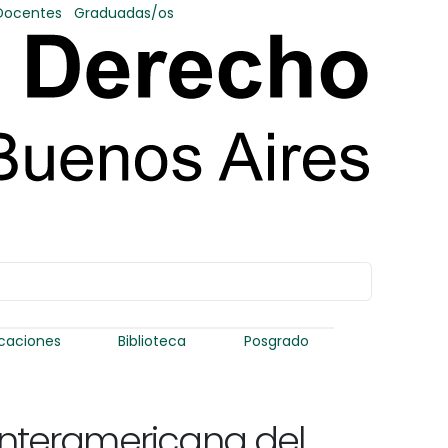
Docentes
Graduadas/os
icaciones
Biblioteca
Posgrado
 interamericana del