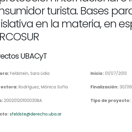
nsumidor turista. Bases par
islativa en la materia, en es
RCOSUR
yectos UBACyT
ora:
Feldstein, Sara Lidia
Inicio:
01/07/2013
rectora:
Rodríguez, Mónica Sofía
Finalización:
30/06
o:
20020120100030BA
Tipo de proyecto:
cto:
sfeldste@derecho.uba.ar