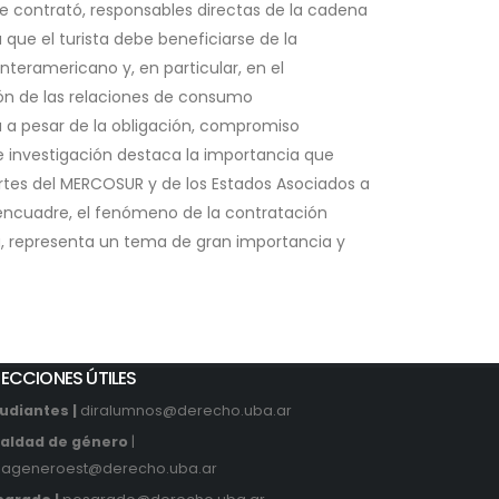
 se contrató, responsables directas de la cadena
que el turista debe beneficiarse de la
teramericano y, en particular, en el
ón de las relaciones de consumo
ta a pesar de la obligación, compromiso
e investigación destaca la importancia que
artes del MERCOSUR y de los Estados Asociados a
o encuadre, el fenómeno de la contratación
a, representa un tema de gran importancia y
RECCIONES ÚTILES
udiantes |
diralumnos@derecho.uba.ar
ualdad de género
|
eageneroest@derecho.uba.ar