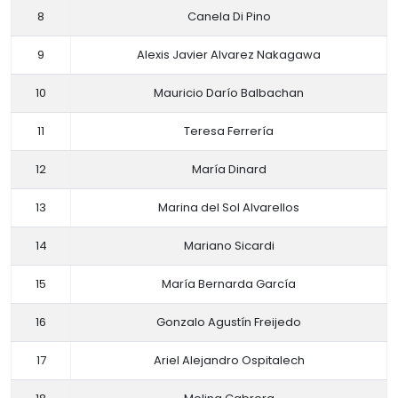
8
Canela Di Pino
9
Alexis Javier Alvarez Nakagawa
10
Mauricio Darío Balbachan
11
Teresa Ferrería
12
María Dinard
13
Marina del Sol Alvarellos
14
Mariano Sicardi
15
María Bernarda García
16
Gonzalo Agustín Freijedo
17
Ariel Alejandro Ospitalech