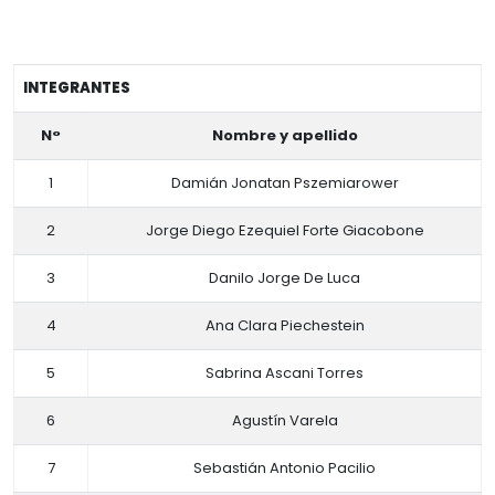
INTEGRANTES
N°
Nombre y apellido
1
Damián Jonatan Pszemiarower
2
Jorge Diego Ezequiel Forte Giacobone
3
Danilo Jorge De Luca
4
Ana Clara Piechestein
5
Sabrina Ascani Torres
6
Agustín Varela
7
Sebastián Antonio Pacilio